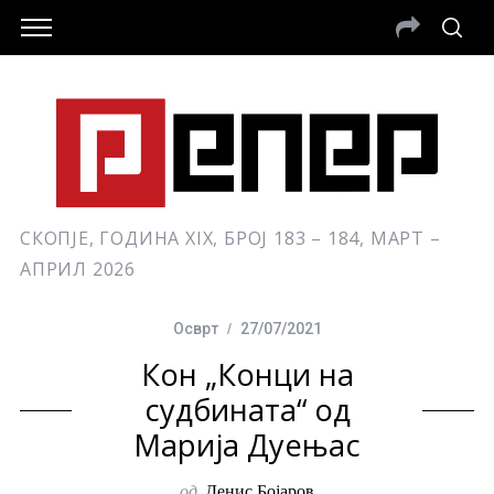
СКОПЈЕ, ГОДИНА XIX, БРОЈ 183 – 184, МАРТ –
АПРИЛ 2026
Осврт
27/07/2021
Кон „Конци на
судбината“ од
Марија Дуењас
од
Денис Бојаров