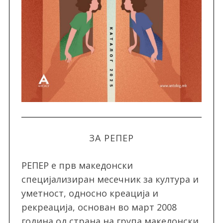
ЗА РЕПЕР
РЕПЕР e прв македонски
специјализиран месечник за култура и
уметност, односно креација и
рекреација, oснован во март 2008
година од страна на група македонски