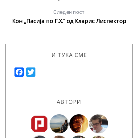
Следен пост
Кон „Пасија по Г.Х.“ од Кларис Лиспектор
И ТУКА СМЕ
F
T
a
w
c
i
e
t
АВТОРИ
b
t
o
e
o
r
k