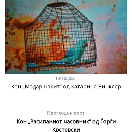
10/10/2021
Кон „Модар накит“ од Катарина Винклер
Претходен пост
Кон „Расипаниот часовник“ од Ѓорѓи
Крстевски