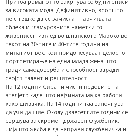
Притоа романот го закрпува со бујни описи
за високата мода. Дефинитивно, воопшто
не е тешко да се замислат парчињата
облека и гламурозните наметки со
живописен изглед во шпанското Мароко во
текот на 30-тите и 40-тите години на
минатиот век, кои придонесуваат целосно
портретирање на една млада жена што
гради самодоверба и способност заради
својот талент и решителност.
На 12 години Сира ги чисти подовите на
ателјето каде што нејзината мајка работи
како шивачка. На 14 години таа започнува
да учи да шие. Околу дваесеттите години се
свршува за скромен државен службеник,
чијашто желба е да направи службеничка и