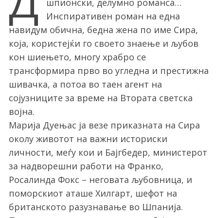
Д
шпионски, делумно романса…
Инспиративен роман на една
навидум обична, бедна жена по име Сира,
која, користејќи го своето знаење и љубов
кон шиењето, многу храбро се
трансформира прво во угледна и престижна
шивачка, а потоа во таен агент на
сојузниците за време на Втората светска
војна.
Марија Дуењас ја везе приказната на Сира
околу животот на важни историски
личности, меѓу кои и Бајгбедер, министерот
за надворешни работи на Франко,
Росалинда Фокс – неговата љубовница, и
поморскиот аташе Хилгарт, шефот на
британското разузнавање во Шпанија.