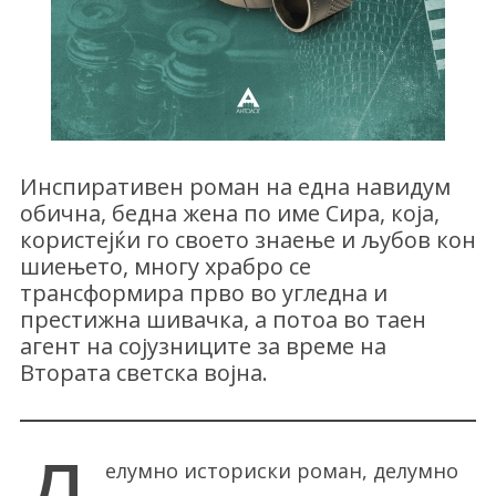
Инспиративен роман на една навидум
обична, бедна жена по име Сира, која,
користејќи го своето знаење и љубов кон
шиењето, многу храбро се
трансформира прво во угледна и
престижна шивачка, а потоа во таен
агент на сојузниците за време на
Втората светска војна.
елумно историски роман, делумно