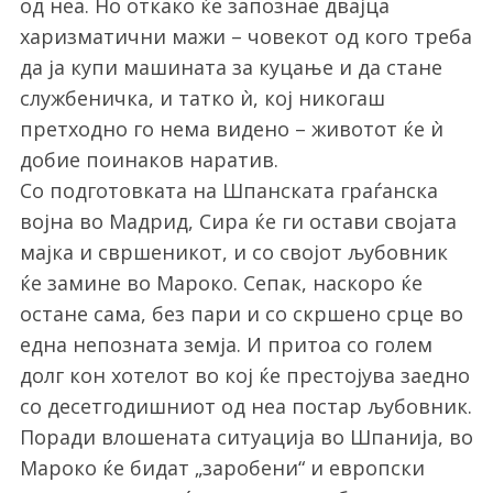
од неа. Но откако ќе запознае двајца
харизматични мажи – човекот од кого треба
да ја купи машината за куцање и да стане
службеничка, и татко ѝ, кој никогаш
претходно го нема видено – животот ќе ѝ
добие поинаков наратив.
Со подготовката на Шпанската граѓанска
војна во Мадрид, Сира ќе ги остави својата
мајка и свршеникот, и со својот љубовник
ќе замине во Мароко. Сепак, наскоро ќе
остане сама, без пари и со скршено срце во
една непозната земја. И притоа со голем
долг кон хотелот во кој ќе престојува заедно
со десетгодишниот од неа постар љубовник.
Поради влошената ситуација во Шпанија, во
Мароко ќе бидат „заробени“ и европски