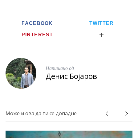
h
o
e
f
o
r
o
k
r
FACEBOOK
TWITTER
:
PINTEREST
Напишано од
Денис Бојаров
Може и ова да ти се допадне