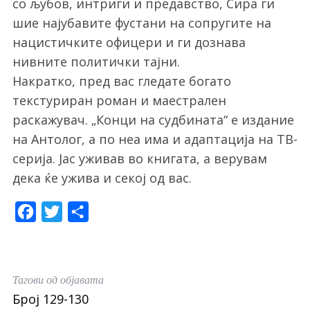
со љубов, интриги и предавство, Сира ги
шие најубавите фустани на сопругите на
нацистичките офицери и ги дознава
нивните политички тајни.
Накратко, пред вас гледате богато
текстуриран роман и маестрален
раскажувач. „Конци на судбината“ е издание
на Антолог, а по неа има и адаптација на ТВ-
серија. Јас уживав во книгата, а верувам
дека ќе ужива и секој од вас.
F
T
S
a
w
h
S
e
c
i
a
a
e
t
r
Тагови од објавата
r
b
t
e
c
Број 129-130