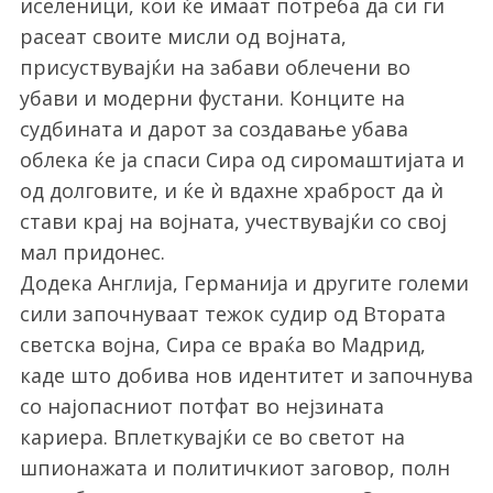
иселеници, кои ќе имаат потреба да си ги
расеат своите мисли од војната,
присуствувајќи на забави облечени во
убави и модерни фустани. Конците на
судбината и дарот за создавање убава
облека ќе ја спаси Сира од сиромаштијата и
од долговите, и ќе ѝ вдахне храброст да ѝ
стави крај на војната, учествувајќи со свој
мал придонес.
Додека Англија, Германија и другите големи
сили започнуваат тежок судир од Втората
светска војна, Сира се враќа во Мадрид,
каде што добива нов идентитет и започнува
со најопасниот потфат во нејзината
кариера. Вплеткувајќи се во светот на
шпионажата и политичкиот заговор, полн