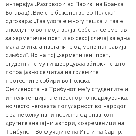
интервјуа „Разговори во Париз“ на Бранка
Богавац) „Вие сте боженство во Полска“,
одговара: „Таа улога е многу тешка и таа е
апсолутно вон моја волја. Себе си се сметав
за херметичен поет и во секој сличај за една
мала елита, а настаните од мене направија
симбол“. Но на тој „херметичен“ поет,
студентите му ги шверцуваа збирките што
потоа јавно се читаа на големите
протесните собири во Полска.
Омиленоста на Трибунот меѓу студентите и
интелигенцијата е неоспорно подржувачка,
но често неговата популарност во народот
е за неколку пати посилна од онаа кон
другите значајни автори, современици на
Трибунот. Во случајите на Иго и на Сартр,