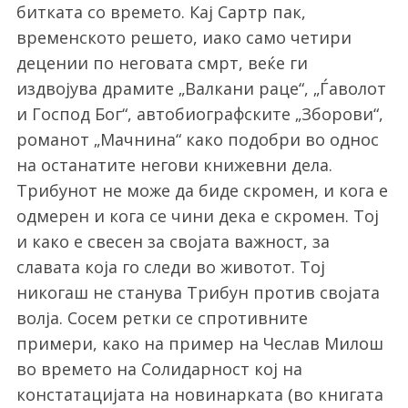
битката со времето. Кај Сартр пак,
временското решето, иако само четири
децении по неговата смрт, веќе ги
издвојува драмите „Валкани раце“, „Ѓаволот
и Господ Бог“, автобиографските „Зборови“,
романот „Мачнина“ како подобри во однос
на останатите негови книжевни дела.
Трибунот не може да биде скромен, и кога е
одмерен и кога се чини дека е скромен. Тој
и како е свесен за својата важност, за
славата која го следи во животот. Тој
никогаш не станува Трибун против својата
волја. Сосем ретки се спротивните
примери, како на пример на Чеслав Милош
во времето на Солидарност кој на
констатацијата на новинарката (во книгата