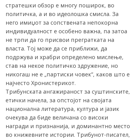
стратешки обзор е многу поширок, во
политичка, а и во идеолошка смисла. За
него имиџот за сопствената непокорна
индивидуалност е особено важна, па затоа
не трпи да го присвои прегратката на
власта. Тој може да се приближи, да
подржува и храбри определено мислење,
став на некое политичко здружение, но
никогаш не е „партиски човек“, каков што е
најчесто Хронистерикот.
Трибунската ангажираност за суштинските,
етички начела, за опстојот на својата
национална литература, култура и јазик
очекува да биде величана со високи
награди и признанија, и доминантно место
во книжевните истории. Трибунот-писател,