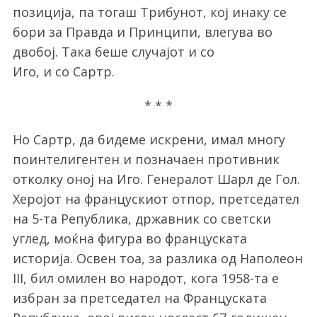
позиција, па тогаш Трибунот, кој инаку се
бори за Правда и Принципи, влегува во
двобој. Така беше случајот и со
Иго, и со Сартр.
* * *
Но Сартр, да бидеме искрени, имал многу
поинтелигентен и позначаен противник
отколку оној на Иго. Генералот Шарл де Гол.
Херојот на францускиот отпор, претседател
на 5-та Република, државник со светски
углед, моќна фигура во француската
историја. Освен тоа, за разлика од Наполеон
III, бил омилен во народот, кога 1958-та е
избран за претседател на Француската