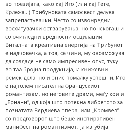
во поезијата, како кај Иго (или кај Гете,
Крлежа…) Трибуновата самосвест делува
запрепастувачки. Често со извонредни,
восхитувачки остварувања, но понекогаш и
со очигледни вредносни осцилации.
Виталната креативна енергија на Трибунот
е надчовечка, а тоа, се чини, му овозможува
да создаде не само импресивен опус, туку
во таа бројна продукција, и книжевни
ремек-дела, но и оние помалку успешни. Иго
е најголем писател на францускиот
романтизам, но неговите драми, меѓу кои и
„Ернани“, од која што потекна либретото за
познатата Вердиева опера, или „Кромвел“
со предговорот што беше инспиративен
манифест на романтизмот, ја изгубија