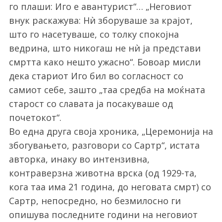
го плаши: Иго е авантурист“… „Неговиот
внук раскажува: Нѝ зборуваше за крајот,
што го насетуваше, со толку спокојна
ведрина, што никогаш не нѝ ја представи
смртта како нешто ужасно“. Бовоар мисли
дека стариот Иго бил во согласност со
самиот себе, зашто „таа средба на моќната
старост со славата ја посакуваше од
почетокот“.
Во една друга своја хроника, „Церемонија на
збогувањето, разговори со Сартр“, истата
авторка, инаку во интензивна,
контраверзна животна врска (од 1929-та,
кога таа има 21 година, до неговата смрт) со
Сартр, непосредно, но безмилосно ги
опишува последните години на неговиот