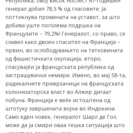
Република, овој висок нослест 67-годишен
генерал добил 78,5 % од гласовите. Ја
поттикнува промената на уставот, за што
добива уште поголема подршка на
Французите – 79,2%! Генералот, со право, се
славел како двоен спасител на Франција –
првин, во ослободувањето на татковината
од фашистичката окупација, второ,
спасувајќи ја француската република од
застрашувачки немири. Имено, во мај 58-та,
радикалните приврзаници на француската
колонизаторска власт во Алжир дигаат
побуна. Франција е веќе истоштена од
штотуку завршената војна во Индокина.
Само еден човек, генералот Шарл де Гол,
може да ја смири оваа тешка ситуација што