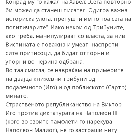
Конрад му го кажал на Хавел: „Сега повторно
би можел да станеш писател. Одигра важна
историска улога, препушти им го тоа сега на
политичарите“. Иако некои од Трибуните,
ако треба, манипулираат со власта, за нив
Вистината е поважна и умеат, наспроти
сите притисоци, да бидат отпорни и
упорни во нејзина одбрана.
Во таа смисла, се навраќам на примерите
на двајца книжевни трибуни од
подалечното (Иго) и од поблиското (Сартр)
минато.
Страственото републиканство на Виктор
Иго против диктатурата на Наполеон III
(кого во своите памфлети го нарекува
Наполеон Малиот), не го застраши ниту