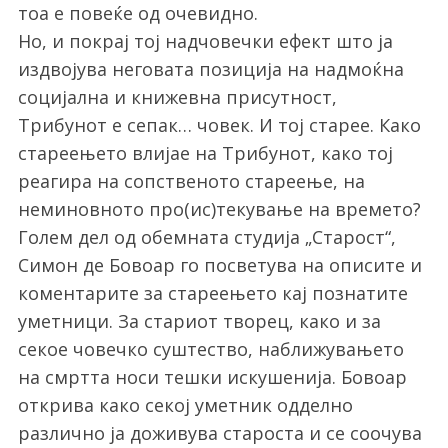
тоа е повеќе од очевидно.
Но, и покрај тој надчовечки ефект што ја
издвојува неговата позиција на надмоќна
социјална и книжевна присутност,
Трибунот е сепак… човек. И тој старее. Како
стареењето влијае на Трибунот, како тој
реагира на сопственото стареење, на
неминовното про(ис)текување на времето?
Голем дел од обемната студија „Старост“,
Симон де Бовоар го посветува на описите и
коментарите за стареењето кај познатите
уметници. За стариот творец, како и за
секое човечко суштество, наближувањето
на смртта носи тешки искушенија. Бовоар
открива како секој уметник одделно
различно ја доживува староста и се соочува