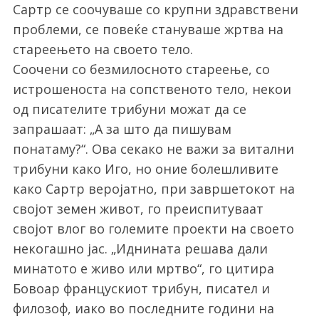
Сартр се соочуваше со крупни здравствени
проблеми, се повеќе стануваше жртва на
стареењето на своето тело.
Соочени со безмилосното стареење, со
истрошеноста на сопственото тело, некои
од писателите трибуни можат да се
запрашаат: „А за што да пишувам
понатаму?“. Ова секако не важи за витални
трибуни како Иго, но оние болешливите
како Сартр веројатно, при завршетокот на
својот земен живот, го преиспитуваат
својот влог во големите проекти на своето
некогашно јас. „Иднината решава дали
минатото е живо или мртво“, го цитира
Бовоар францускиот трибун, писател и
филозоф, иако во последните години на