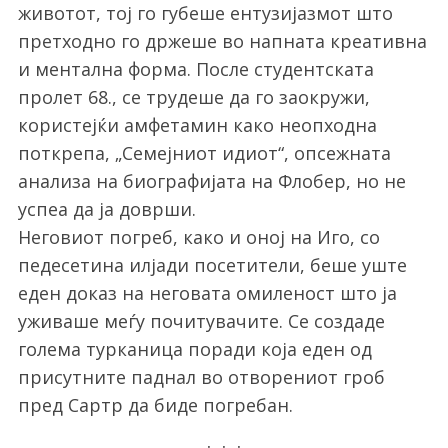
животот, тој го губеше ентузијазмот што
претходно го држеше во напната креативна
и ментална форма. После студентската
пролет 68., се трудеше да го заокружи,
користејќи амфетамин како неопходна
поткрепа, „Семејниот идиот“, опсежната
анализа на биографијата на Флобер, но не
успеа да ја доврши.
Неговиот погреб, како и оној на Иго, со
педесетина илјади посетители, беше уште
еден доказ на неговата омиленост што ја
уживаше меѓу почитувачите. Се создаде
голема турканица поради која еден од
присутните паднал во отворениот гроб
пред Сартр да биде погребан.