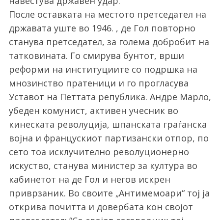
навестува државен удар.
После оставката на местото претседател на
државата уште во 1946. , де Гол повторно
станува претседател, за голема добробит на
татковината. Го смирува бунтот, врши
реформи на институциите со подршка на
мнозинство пратеници и го прогласува
Уставот на Петтата република. Андре Марло,
S
убеден комунист, активен учесник во
e
кинеската револуција, шпанската граѓанска
a
r
војна и францускиот партизански отпор, по
c
сето тоа исклучително револуционерно
h
искуство, станува министер за култура во
f
кабинетот на де Гол и негов искрен
o
r
приврзаник. Во своите „Антимемоари“ тој ја
:
открива почитта и довербата кон својот