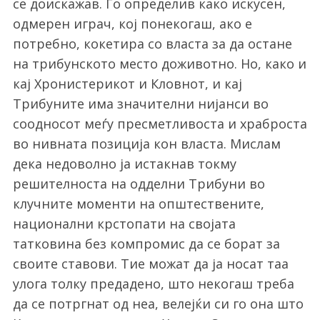
се доискажав. Го определив како искусен,
одмерен играч, кој понекогаш, ако е
потребно, кокетира со власта за да остане
на трибунското место доживотно. Но, како и
кај Хронистерикот и Кловнот, и кај
Трибуните има значителни нијанси во
соодносот меѓу пресметливоста и храброста
во нивната позиција кон власта. Мислам
дека недоволно ја истакнав токму
решителноста на одделни Трибуни во
клучните моменти на општествените,
национални крстопати на својата
татковина без компромис да се борат за
своите ставови. Тие можат да ја носат таа
улога толку предадено, што некогаш треба
да се потргнат од неа, велејќи си го она што