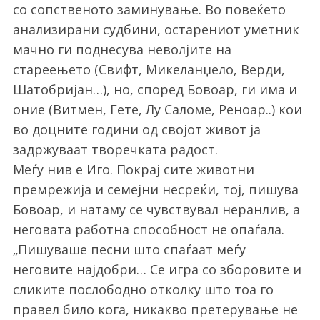
со сопственото заминување. Во повеќето
анализирани судбини, остарениот уметник
мачно ги поднесува неволјите на
стареењето (Свифт, Микеланџело, Верди,
Шатобријан…), но, според Бовоар, ги има и
оние (Витмен, Гете, Лу Саломе, Реноар..) кои
во доцните години од својот живот ја
задржуваат творечката радост.
Меѓу нив е Иго. Покрај сите животни
премрежија и семејни несреќи, тој, пишува
Бовоар, и натаму се чувствувал неранлив, а
неговата работна способност не опаѓала.
„Пишуваше песни што спаѓаат меѓу
неговите најдобри… Се игра со зборовите и
сликите послободно отколку што тоа го
правел било кога, никакво претерување не