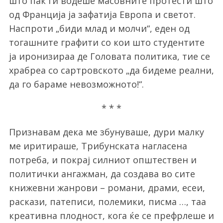
што пак ги водеше масовните протести што
од Франција ја зафатија Европа и светот.
Наспроти „биди млад и молчи“, еден од
тогашните графити со кои што студентите
ја иронизираа де Головата политика, тие се
храбреа со сартровското „да бидеме реални,
да го бараме невозможното!“.
* * *
Признавам дека ме збунуваше, дури малку
ме иритираше, Трибунската нагласена
потреба, и покрај силниот општествен и
политички ангажман, да создава во сите
книжевни жанрови – романи, драми, есеи,
раскази, патеписи, полемики, писма …, таа
креативна плодност, кога ќе се префрлеше и