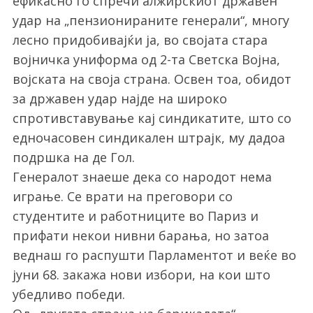
ефикасно го спречи алжирскиот државен
удар на „пензионираните генерали“, многу
лесно придобивајќи ја, во својата стара
војничка униформа од 2-та Светска Војна,
војската на своја страна. Освен тоа, обидот
за државен удар најде на широко
спротивставување кај синдикатите, што со
едночасовен синдикален штрајк, му дадоа
подршка на де Гол.
Генералот знаеше дека со народот нема
играње. Се врати на преговори со
студентите и работниците во Париз и
прифати некои нивни барања, но затоа
веднаш го распушти Парламентот и веќе во
јуни 68. закажа нови избори, на кои што
убедливо победи.