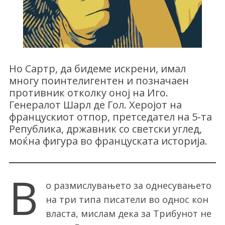
Но Сартр, да бидеме искрени, имал
многу поинтелигентен и позначаен
противник отколку оној на Иго.
Генералот Шарл де Гол. Херојот на
францускиот отпор, претседател на 5-та
Република, државник со светски углед,
моќна фигура во француската историја.
В
о размислувањето за однесувањето
на три типа писатели во однос кон
власта, мислам дека за Трибунот не