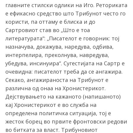
главните стилски одлики на Иго. Реториката
е ефикасно средство што Трибунот често го
користи, па оттаму е блиска и до
Сартровиот став во „Што е тоа
литературата“: „Писателот е говорник: тој
назначува, докажува, наредува, одбива,
интерпелира, преколнува, навредува,
убедува, инсинуира“. Сугестијата на Сартр е
очевидна: писателот треба да се ангажира.
Секако, ангажираноста на Трибунот е
различна од онаа на Хронистерикот.
Дејствувањето на кажаното (напишаното)
кај Хронистерикот е во служба на
определена политичка ситуација, тој е
жесток борец во првите фронтовски редови
во битката за власт. Трибуновиот