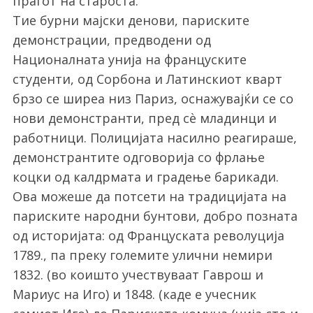
прагот на староста.
Тие бурни мајски денови, париските
демонстрации, предводени од
Националната унија на француските
студенти, од Сорбона и Латинскиот кварт
брзо се ширеа низ Париз, оснажувајќи се со
нови демонстранти, пред сѐ младинци и
работници. Полицијата насилно реагираше,
демонстрантите одговорија со фрлање
коцки од калдрмата и градење барикади.
Ова можеше да потсети на традицијата на
париските народни бунтови, добро позната
од историјата: од Француската револуција
1789., па преку големите улични немири
1832. (во коишто учествуваат Гаврош и
Мариус на Иго) и 1848. (каде е учесник