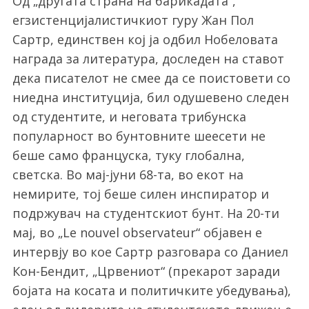
Од „другата страна на барикадата“,
егзистенцијалистичкиот гуру Жан Пол
Сартр, единствен кој ја одбил Нобеловата
награда за литература, доследен на ставот
дека писателот не смее да се поистовети со
ниедна институција, бил одушевено следен
од студентите, и неговата трибунска
популарност во бунтовните шеесети не
беше само француска, туку глобална,
светска. Во мај-јуни 68-та, во екот на
немирите, тој беше силен инспиратор и
подржувач на студентскиот бунт. На 20-ти
мај, во „Le nouvel observateur“ објавен е
интервју во кое Сартр разговара со Даниел
Кон-Бендит, „Црвениот“ (прекарот заради
бојата на косата и политичките убедувања),