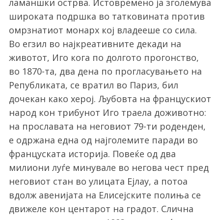
ламаншки острва. Истовремено ја зголемува
широката подршка во татковината против
омрзнатиот монарх кој владееше со сила.
Во егзил во најкреативните декади на
животот, Иго кога по долгото прогонство,
во 1870-та, два дена по прогласувањето на
Републиката, се вратил во Париз, бил
дочекан како херој. Љубовта на францускиот
народ кон трибунот Иго траела доживотно:
на прославата на неговиот 79-ти роденден,
е одржана една од најголемите паради во
француската историја. Повеќе од два
милиони луѓе минувале во негова чест пред
неговиот стан во улицата Ејлау, а потоа
вдолж авенијата на Елисејските полиња се
движеле кон центарот на градот. Слична