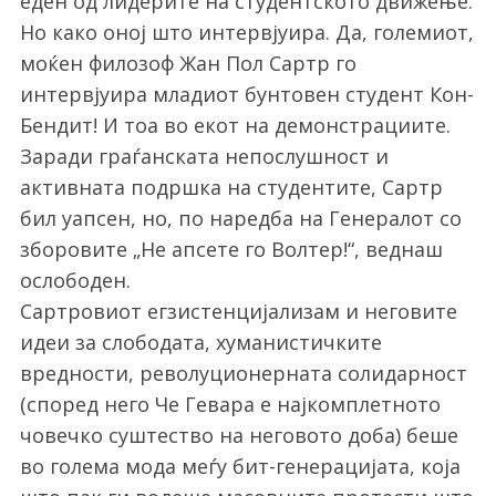
еден од лидерите на студентското движење.
Но како оној што интервјуира. Да, големиот,
моќен филозоф Жан Пол Сартр го
интервјуира младиот бунтовен студент Кон-
Бендит! И тоа во екот на демонстрациите.
Заради граѓанската непослушност и
активната подршка на студентите, Сартр
бил уапсен, но, по наредба на Генералот со
зборовите „Не апсете го Волтер!“, веднаш
ослободен.
Сартровиот егзистенцијализам и неговите
идеи за слободата, хуманистичките
вредности, револуционерната солидарност
(според него Че Гевара е најкомплетното
човечко суштество на неговото доба) беше
во голема мода меѓу бит-генерацијата, која