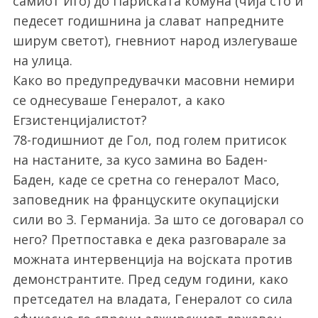
самиот Иго) до Париската комуна (чија сто и
педесет годишнина ја слават напредните
ширум светот), гневниот народ излегуваше
на улица.
Како во предупредувачки масовни немири
се однесуваше Генералот, а како
Егзистенцијалистот?
78-годишниот де Гол, под голем притисок
на настаните, за кусо замина во Баден-
Баден, каде се сретна со генералот Масо,
заповедник на француските окупацијски
сили во З. Германија. За што се договарал со
него? Претпоставка е дека разговарале за
можната интервенција на војската против
демонстрантите. Пред седум години, како
претседател на владата, Генералот со сила