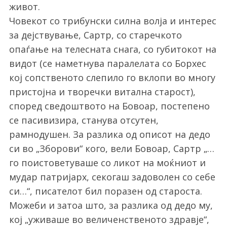
живот.
Човекот со трибунски силна волја и интерес
за дејствување, Сартр, со старечкото
опаѓање на телесната снага, со губитокот на
видот (се наметнува паралелата со Борхес
кој сопственото слепило го вклопи во многу
пристојна и творечки витална старост),
според сведоштвото на Бовоар, постепено
се пасивизира, станува отсутен,
рамнодушен. За разлика од описот на дедо
си во „Зборови“ кого, вели Бовоар, Сартр „…
го поистоветуваше со ликот на моќниот и
мудар патријарх, секогаш задоволен со себе
си…“, писателот бил поразен од староста.
Можеби и затоа што, за разлика од дедо му,
кој „уживаше во величенственото здравје“,