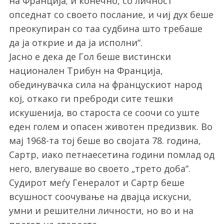
на Франција; и конечно, со личност
опседнат со своето послание, и чиј дух беше
преокупиран со таа судбина што требаше
да ја открие и да ја исполни“.
Јасно е дека де Гол беше вистински
национален Трибун на Франција,
обединувачка сила на францускиот народ
кој, откако ги преброди сите тешки
искушенија, во староста се соочи со уште
еден голем и опасен животен предизвик. Во
мај 1968-та тој беше во својата 78. година,
Сартр, иако петнаесетина години помлад од
него, влегуваше во своето „трето доба“.
Судирот меѓу Генералот и Сартр беше
всушност соочување на двајца искусни,
умни и решителни личности, но во и на