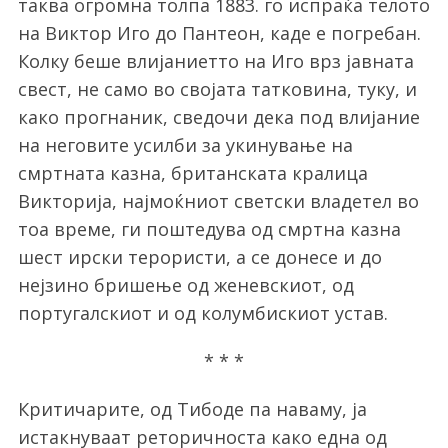
таква огромна толпа 1883. го испраќа телото
на Виктор Иго до Пантеон, каде е погребан.
Колку беше влијаниетто на Иго врз јавната
свест, не само во својата татковина, туку, и
како прогнаник, сведочи дека под влијание
на неговите усилби за укинување на
смртната казна, британската кралица
Викторија, најмоќниот светски владетел во
тоа време, ги поштедува од смртна казна
шест ирски терористи, а се донесе и до
нејзино бришење од женевскиот, од
португалскиот и од колумбискиот устав.
* * *
Критичарите, од Тибоде па наваму, ја
истакнуваат реторичноста како една од