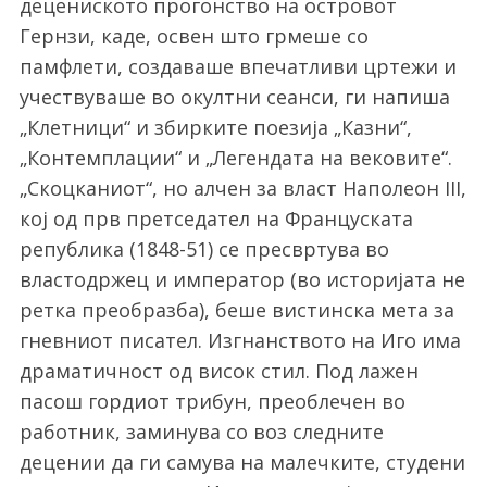
децениското прогонство на островот
Гернзи, каде, освен што грмеше со
памфлети, создаваше впечатливи цртежи и
учествуваше во окултни сеанси, ги напиша
„Клетници“ и збирките поезија „Казни“,
„Контемплации“ и „Легендата на вековите“.
„Скоцканиот“, но алчен за власт Наполеон III,
кој од прв претседател на Француската
република (1848-51) се пресвртува во
властодржец и император (во историјата не
ретка преобразба), беше вистинска мета за
гневниот писател. Изгнанството на Иго има
драматичност од висок стил. Под лажен
пасош гордиот трибун, преоблечен во
работник, заминува со воз следните
децении да ги самува на малечките, студени