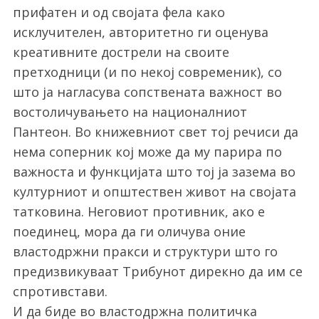
прифатен и од својата фела како
исклучителен, авторитетно ги оценува
креативните дострели на своите
претходници (и по некој современик), со
што ја нагласува сопствената важност во
востоличувањето на националниот
Пантеон. Во книжевниот свет тој речиси да
нема соперник кој може да му парира по
важноста и функцијата што тој ја зазема во
културниот и општествен живот на својата
татковина. Неговиот противник, ако е
поединец, мора да ги оличува оние
властодржни пракси и структури што го
предизвикуваат Трибунот дирекно да им се
спротивстави.
И да биде во властодржна политичка