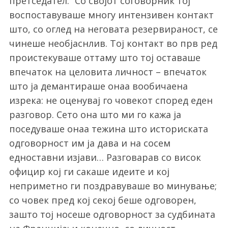
претседател: “Со својот соговорник тој
воспоставуваше многу интензивен контакт
што, со оглед на неговата резервираност, се
чинеше необјаснлив. Тој контакт во прв ред
проистекуваше оттаму што тој оставаше
впечаток на целовита личност – впечаток
што ја демантираше онаа вообичаена
изрека: не оценувај го човекот според еден
разговор. Сето она што ми го кажа ја
поседуваше онаа тежина што историската
одговорност им ја дава и на сосем
едноставни изјави… Разговарав со висок
официр кој ги сакаше идеите и кој
неприметно ги поздравуваше во минување;
со човек пред кој секој беше одговорен,
зашто тој носеше одговорност за судбината