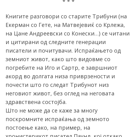
* * *
Книгите разговори со старите Трибуни (на
Екерман со Гете, на Матвејевиќ со Крлежа,
на Цане Андреевски со Конески…) се читани
и цитирани од следните генерации
писатели и почитувачи. Испраќањето од
земниот живот, како што видовме со
погребите на Иго и Сартр, е завршниот
акорд во долгата низа приврзености и
почести што го следат Трибунот низ
неговиот живот, без оглед на неговата
здравствена состојба.
Што не може да се каже за многу
поскромните испраќања од земното
постоење како, на пример, на
хронистерикот писател Паунд, кој откако