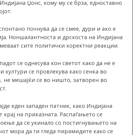
, Индијана Џонс, кому му се брза, едноставно
ојот.
спонтано почнува да се смее, дури и ако е
ија. Ноншалантноста и дрскоста на Индијана
смеваат сите политички коректни реакции.
падот се однесува кон светот како да не е
 и култури се провлекува како сенка во
, не мешајќи се во ништо, затворен во
ст.
најде еден западен патник, како Индијана
т крај на приказната. Распаѓањето се
тоење да се укинало со постигнувањето на
чот мора да ги гледа пирамидите како се