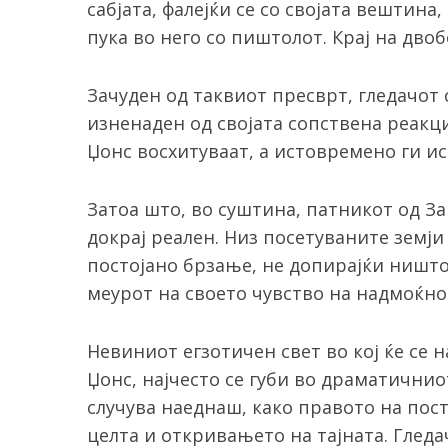
сабјата, фалејќи се со својата вештина
пука во него со пиштолот. Крај на двоб
Зачуден од таквиот пресврт, гледачот 
изненаден од својата сопствена реакц
Џонс восхитуваат, а истовремено ги и
Затоа што, во суштина, патникот од За
докрај реален. Низ посетуваните земји
постојано брзање, не допирајќи ништо
меурот на своето чувство на надмоќно
Невиниот егзотичен свет во кој ќе се 
Џонс, најчесто се губи во драматичнио
случува наеднаш, како правото на пос
целта и откривањето на тајната. Гледа