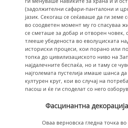
ги менуваше навиките за храна и ѝ ост
(задолжителни сафари-панталони и цр
јазик. Секогаш се сеќаваше да ги земе 
во соодветен момент му го спасуваа ж
S
се сметаше за добар и отворен човек, 
e
тлееше убеденоста во еволуциската на
a
r
историски процеси, кои порано или по
c
топка до цивилизациското ниво на Зап
h
најдалечните беспаќа, но и таму се чу
f
најголемата пустелија имаше шанса д
o
r
културен круг, кои во случај на потреб
:
пасош и ќе ги споделат со него озбору
Фасцинантна декорациј
Оваа верновска гледна точка в