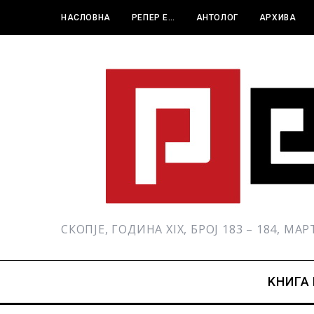
НАСЛОВНА
РЕПЕР Е…
АНТОЛОГ
АРХИВА
СКОПЈЕ, ГОДИНА XIX, БРОЈ 183 – 184, МА
KНИГА