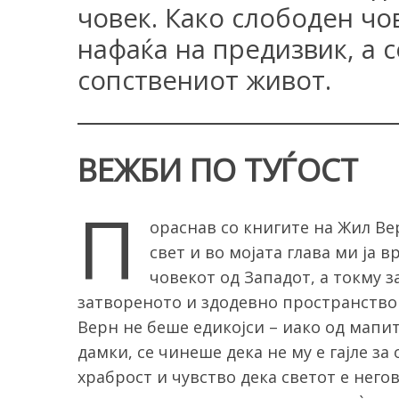
човек. Како слободен чо
нафаќа на предизвик, а с
сопствениот живот.
ВЕЖБИ ПО ТУЃОСТ
П
ораснав со книгите на Жил Ве
свет и во мојата глава ми ја 
човекот од Западот, а токму з
затвореното и здодевно пространство 
Верн не беше едикојси – иако од мапит
дамки, се чинеше дека не му е гајле за
храброст и чувство дека светот е негов