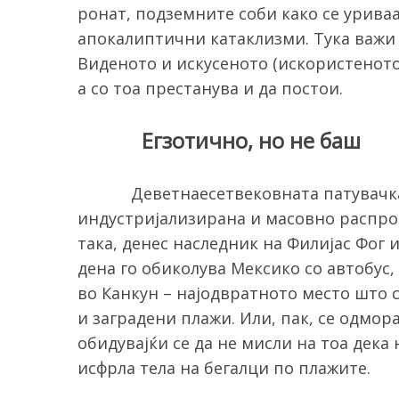
ронат, подземните соби како се урива
апокалиптични катаклизми. Тука важи 
Виденото и искусеното (искористеното
а со тоа престанува и да постои.
Егзотично, но не баш
Деветнаесетвековната патувачка
индустријализирана и масовно распро
така, денес наследник на Филијас Фог и
дена го обиколува Мексико со автобус
во Канкун – најодвратното место што 
и заградени плажи. Или, пак, се одмор
обидувајќи се да не мисли на тоа дек
исфрла тела на бегалци по плажите.