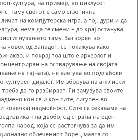
поп-култура, на пример, во циклусот
нс. Таму светот е само егзотична
личат на компјутерска игра, а тој, дури и да
лтура, нема да се смени – до крај останува
ристигнувањето таму. Затворен во
а човек од Западот, се покажува како
инакво, и покрај тоа што е археолог и
Сконцентриран на остварување на својата
вање на тајната), не влегува во подлабоки
 културен дијалог. Им зборува на англиски
 треба да го разбираат. Ги зачувува своите
надмено кон сѐ и кон сите, сигурен во
 и човечка) надмоќност. Сите се сеќаваме на
редизвикан на двобој од страна на еден
толпа народ, која се растргнува за да им
иционално облечениот борец мавта со