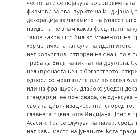
честопати се појавува во современата 
филмови за авантурите на Индијана Џо
декорација за чаламите на јунакот што 
наиде на не знам каква фасцинантна ку
таков каков што бил во моментот на п
херметичката капсула на идентитетот н
непропустлив, отпорен на она што е по
треба да биде навикнат на другоста. 
цел (пронаоѓање на богатството, откри
односи со мештаните или во каков било
или на француски, длабоко убеден дека
стандарди, не преговара, се однесува 
својата цивилизациска (па, според тоа
славната сцена кога Индијана Џонс е п
Асасин. Тоа се случува на пазар, среде 
направи место на јунаците. Кога трад