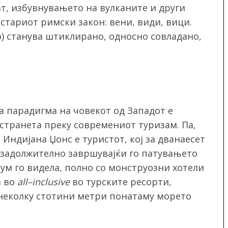
ат, избувнувањето на вулканите и други
стариот римски закон: вени, види, вици.
) станува штиклирано, односно совладано,
 парадигма на човекот од Западот е
странета преку современиот туризам. Па,
 Индијана Џонс е туристот, кој за дванаесет
, задолжително завршувајќи го патувањето
сум го видела, полно со монструозни хотели
а во
all
–
inclusive
во турските ресорти,
а неколку стотини метри понатаму морето