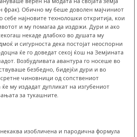
ануваше верен на модата на својата земја
н фрак). Обично му беше доволен мајчиниот
со себе најновите технолошки откритија, кои
ивотот и му помагаа да издржи. Дури и ако
секогаш некаде длабоко во душата му
дмоќ и сигурноста дека постојат неоспорни
доцна ќе го доведат секој ќош на Земјината
адот. Возбудливата авантура го носеше во
вствуваше безбедно, бидејќи дури и во
а сретне чиновници од сопствениот
а ќе му издадат дупликат на изгубениот
вањата за тукашните.
а
о некаква изобличена и пародична формула