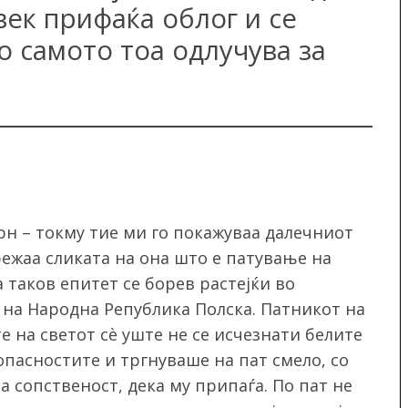
век прифаќа облог и се
о самото тоа одлучува за
рн – токму тие ми го покажуваа далечниот
врежаа сликата на она што е патување на
а таков епитет се борев растејќи во
на Народна Република Полска. Патникот на
е на светот сѐ уште не се исчезнати белите
 опасностите и тргнуваше на пат смело, со
а сопственост, дека му припаѓа. По пат не