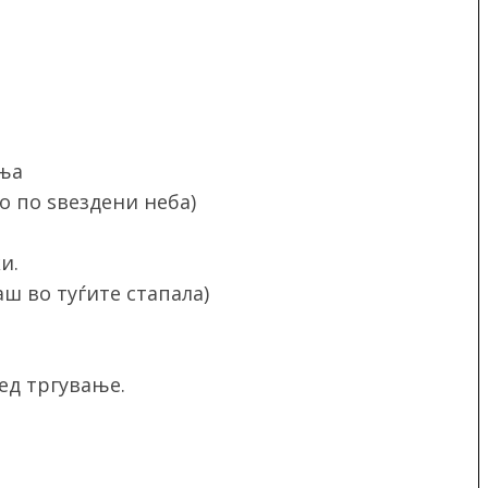
иња
о по ѕвездени неба)
и.
аш во туѓите стапала)
ед тргување.