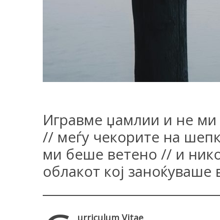
Игравме џамлии и не ми
// меѓу чекорите на шеп
ми беше ветено // и нико
облакот кој заноќуваше 
urriculum Vitae