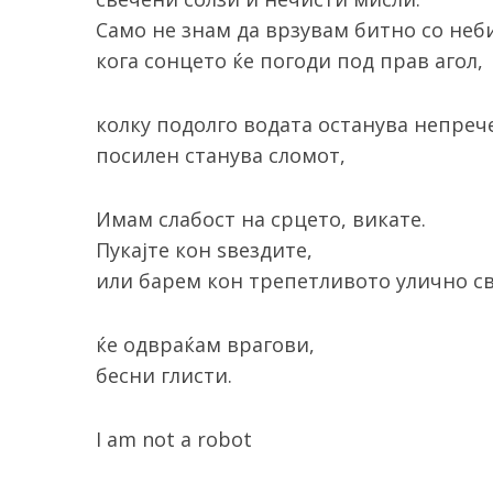
Само не знам да врзувам битно со неб
кога сонцето ќе погоди под прав агол,
колку подолго водата останува непреч
посилен станува сломот,
Имам слабост на срцето, викате.
Пукајте кон ѕвездите,
или барем кон трепетливото улично св
ќе одвраќам врагови,
бесни глисти.
I am not a robot