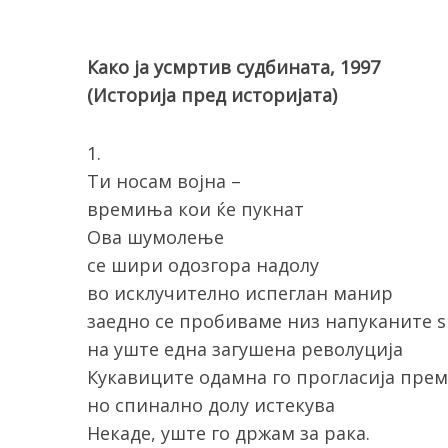
Како ја усмртив судбината, 1997
(Историја пред историјата)
1.
Ти носам војна –
времиња кои ќе пукнат
Ова шумолење
се шири одозгора надолу
во исклучително испеглан манир
заедно се пробиваме низ напуканите 
на уште една загушена револуција
Кукавиците одамна го прогласија прем
но спинално долу истекува
Некаде, уште го држам за рака.