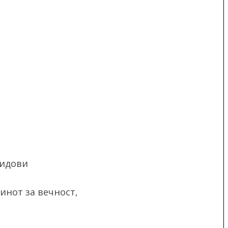
ѕидови
инот за вечност,