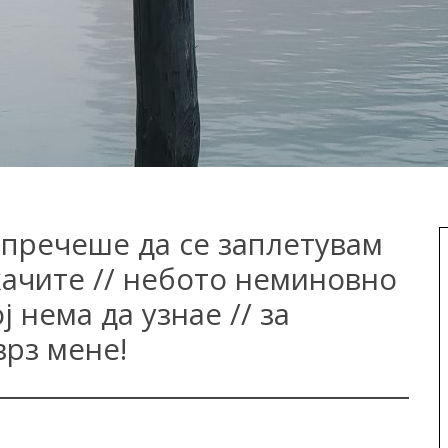
 пречеше да се заплетувам
качите // небото неминовно
ј нема да узнае // за
врз мене!