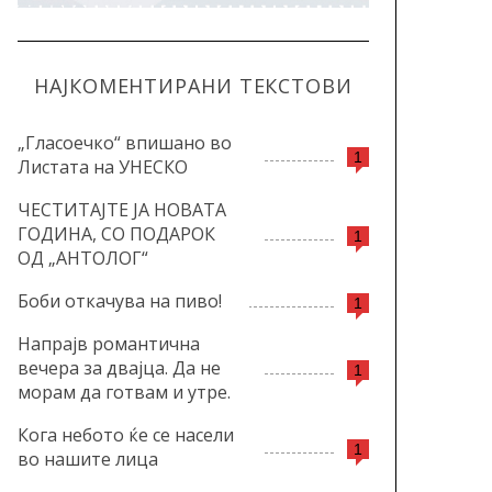
НАЈКОМЕНТИРАНИ ТЕКСТОВИ
„Гласоечко“ впишано во
1
Листата на УНЕСКО
ЧЕСТИТАЈТЕ ЈА НОВАТА
ГОДИНА, СО ПОДАРОК
1
ОД „АНТОЛОГ“
Боби откачува на пиво!
1
Напрајв романтична
вечера за двајца. Да не
1
морам да готвам и утре.
Кога небото ќе се насели
1
во нашите лица