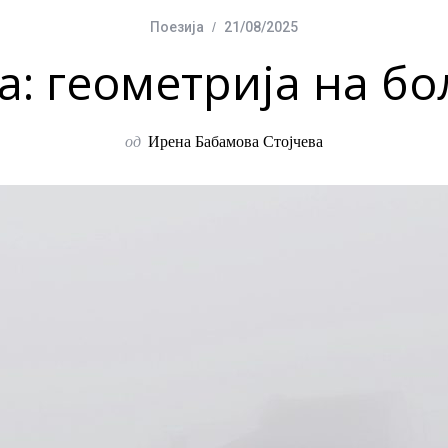
Поезија
21/08/2025
а: геометрија на бо
од
Ирена Бабамова Стојчева