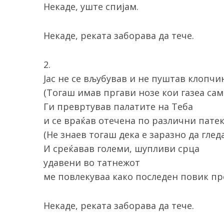
Некаде, уште спијам.
Некаде, реката заборава да тече.
2.
Јас не се вљубував и не пуштав клопч
(Тогаш имав пргави нозе кои газеа сам
Ги превртував палатите на Теба
и се враќав отечена по различни патек
(Не знаев тогаш дека е заразно да глед
И среќавав големи, шупливи срца
удавени во татнежот
ме повлекуваа како последен повик пр
Некаде, реката заборава да тече.