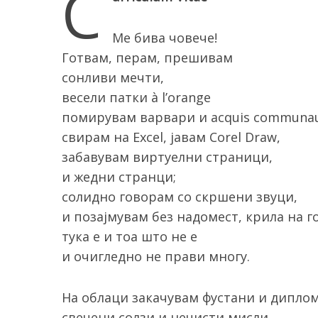
C
Ме бива човече!
Готвам, перам, прешивам
S
сонливи мечти,
e
весели патки à l’orange
a
помирувам варвари и аcquis communau
r
c
свирам на Excel, јавам Corel Draw,
h
забавувам виртуелни страници,
f
и жедни странци;
o
солидно говорам со скршени звуци,
r
:
и позајмувам без надомест, крила на 
тука е и тоа што не е
и очигледно не прави многу.
На облаци закачувам фустани и диплом
свечени солзи и нечисти мисли.