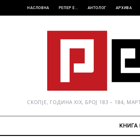
НАСЛОВНА
РЕПЕР Е…
АНТОЛОГ
АРХИВА
СКОПЈЕ, ГОДИНА XIX, БРОЈ 183 – 184, МА
KНИГА