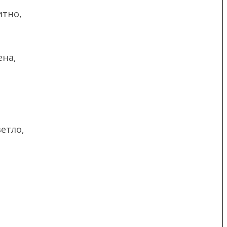
итно,
ена,
етло,