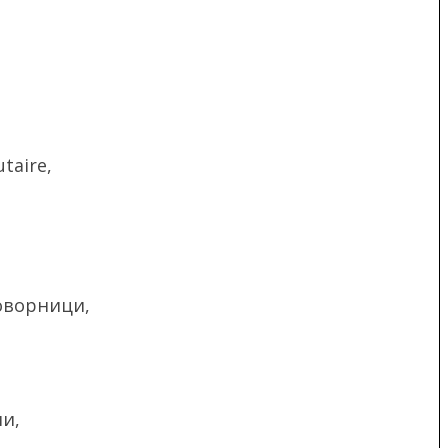
taire,
говорници,
и,