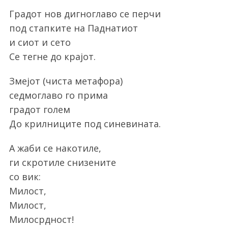
Градот нов дигноглаво се перчи
под стапките на Паднатиот
и сиот и сето
Се тегне до крајот.
Змејот (чиста метафора)
седмоглаво го прима
градот голем
До крилниците под синевината.
А жаби се накотиле,
ги скротиле снизените
со вик:
Милост,
Милост,
Милосрдност!