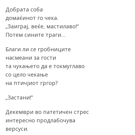
Добрата соба
домаќинот го чека.
„Заиграј, веќе, мастилаво!“
Потем сините траги…
Благи ли се гробниците
насмеани за гости
та чукањето да е токмуглаво
со цело чекање
на птичјиот гргор?
„Застани!“
Декември во патетичен стрес
интересно продлабочува
версуси.