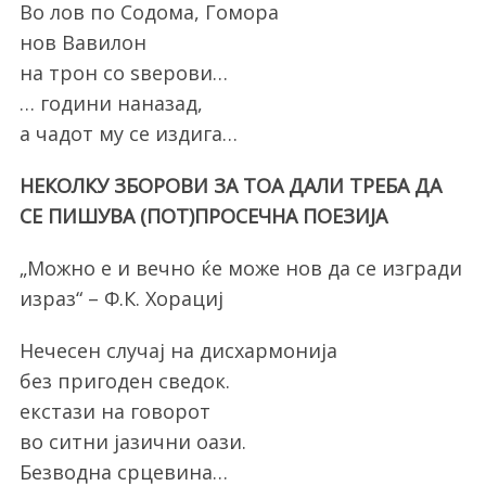
Во лов по Содома, Гомора
нов Вавилон
на трон со ѕверови…
… години наназад,
а чадот му се издига…
НЕКОЛКУ ЗБОРОВИ ЗА ТОА ДАЛИ ТРЕБА ДА
СЕ ПИШУВА (ПОТ)ПРОСЕЧНА ПОЕЗИЈА
„Можно е и вечно ќе може нов да се изгради
израз“ – Ф.К. Хорациј
Нечесен случај на дисхармонија
без пригоден сведок.
екстази на говорот
во ситни јазични оази.
Безводна срцевина…