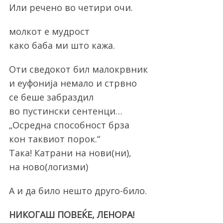
Или речено во четири очи.
молкот е мудрост
како баба ми што кажа.
Оти сведокот бил малокрвник
и еуфонија немало и стрвно
се беше забраздил
во пустински сентенци…
„Осредна способност брза
кон таквиот порок.“
Така! Катрани на нови(ни),
на ново(логизми)
А и да било нешто друго-било.
НИКОГАШ ПОВЕЌЕ, ЛЕНОРА!