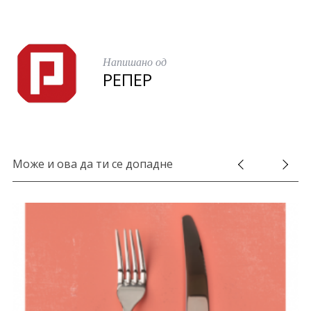
r
:
Напишано од
РЕПЕР
Може и ова да ти се допадне