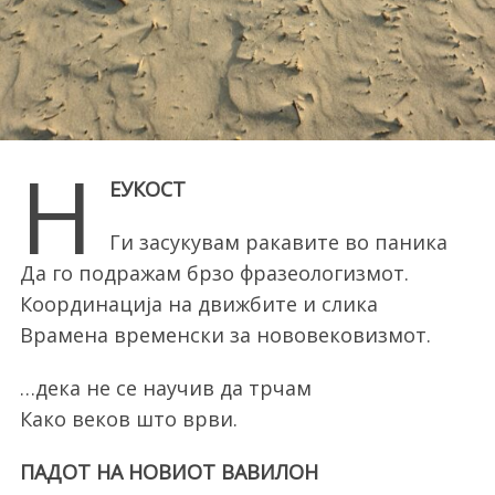
Н
ЕУКОСТ
Ги засукувам ракавите во паника
Да го подражам брзо фразеологизмот.
Координација на движбите и слика
Врамена временски за нововековизмот.
…дека не се научив да трчам
Како веков што врви.
ПАДОТ НА НОВИОТ ВАВИЛОН