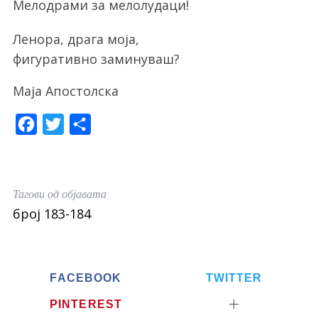
Мелодрами за мелолудаци!
Ленора, драга моја,
фигуративно заминуваш?
Маја Апостолска
F
T
S
a
w
h
c
i
a
e
t
r
S
Тагови од објавата
e
b
t
e
број 183-184
a
o
e
r
o
r
c
h
k
FACEBOOK
TWITTER
f
o
PINTEREST