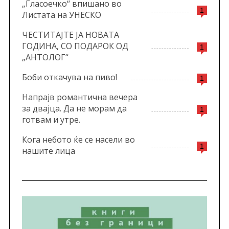
„Гласоечко“ впишано во
1
Листата на УНЕСКО
ЧЕСТИТАЈТЕ ЈА НОВАТА
ГОДИНА, СО ПОДАРОК ОД
1
„АНТОЛОГ“
Боби откачува на пиво!
1
Напрајв романтична вечера
за двајца. Да не морам да
1
готвам и утре.
Кога небото ќе се насели во
1
нашите лица