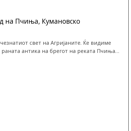
ад на Пчиња, Кумановско
счезнатиот свет на Агријаните. Ќе видиме
о раната антика на брегот на реката Пчиња…