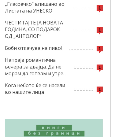
„Гласоечко“ впишано во
1
Листата на УНЕСКО
ЧЕСТИТАЈТЕ ЈА НОВАТА
ГОДИНА, СО ПОДАРОК
1
ОД „АНТОЛОГ“
Боби откачува на пиво!
1
Напрајв романтична
вечера за двајца. Да не
1
морам да готвам и утре.
Кога небото ќе се насели
1
во нашите лица