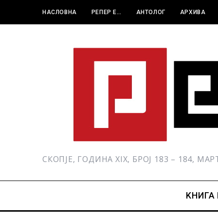
НАСЛОВНА
РЕПЕР Е…
АНТОЛОГ
АРХИВА
СКОПЈЕ, ГОДИНА XIX, БРОЈ 183 – 184, МА
KНИГА