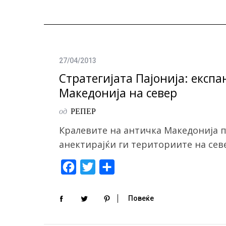
27/04/2013
Стратегијата Пајонија: експ
Македонија на север
од
РЕПЕР
Кралевите на античка Македонија п
анектирајќи ги териториите на сев
F
T
S
a
w
h
c
i
a
Повеќе
e
t
r