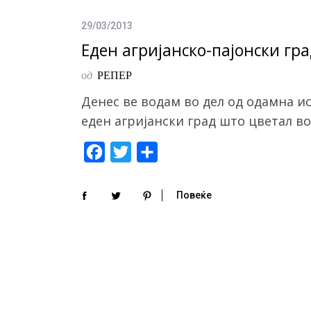
b
t
e
o
e
29/03/2013
o
r
Еден агријанско-пајонски гр
k
од
РЕПЕР
Денес ве водам во дел од одамна и
еден агријански град што цветал в
F
T
S
a
w
h
c
i
a
Повеќе
e
t
r
b
t
e
o
e
o
r
k