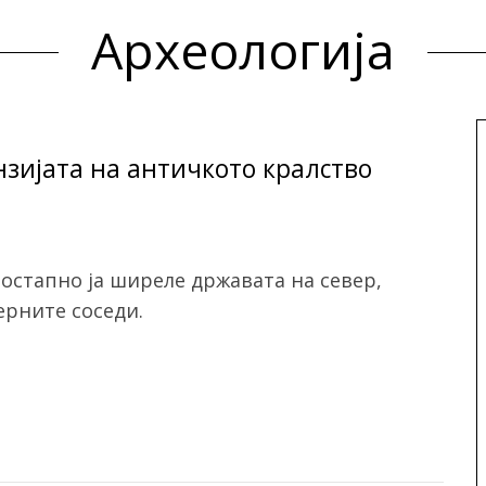
Археологија
анзијата на античкото кралство
остапно ја ширеле државата на север,
ерните соседи.