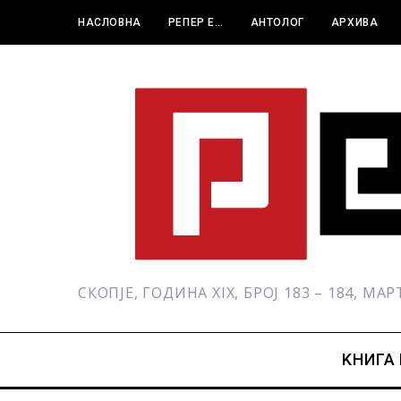
НАСЛОВНА
РЕПЕР Е…
АНТОЛОГ
АРХИВА
СКОПЈЕ, ГОДИНА XIX, БРОЈ 183 – 184, МА
KНИГА