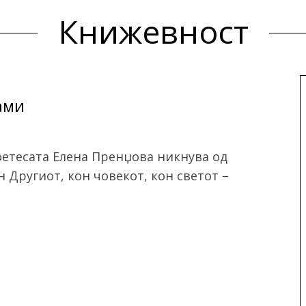
Книжевност
ами
оетесата Елена Пренџова никнува од
 Другиот, кон човекот, кон светот –