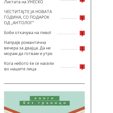
Листата на УНЕСКО
ЧЕСТИТАЈТЕ ЈА НОВАТА
ГОДИНА, СО ПОДАРОК
1
ОД „АНТОЛОГ“
Боби откачува на пиво!
1
Напрајв романтична
вечера за двајца. Да не
1
морам да готвам и утре.
Кога небото ќе се насели
1
во нашите лица