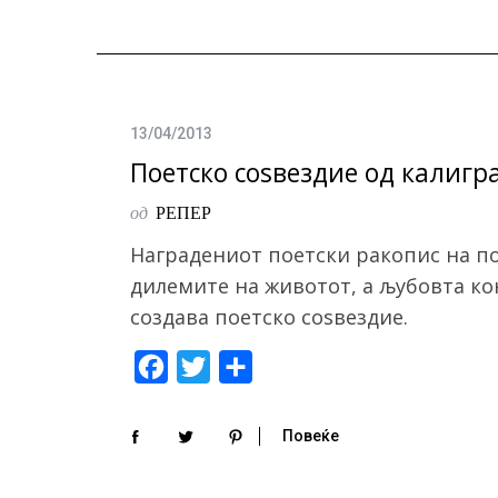
13/04/2013
Поетско соѕвездие од калигр
од
РЕПЕР
Наградениот поетски ракопис на п
дилемите на животот, а љубовта кон
создава поетско соѕвездие.
F
T
S
a
w
h
c
i
a
Повеќе
e
t
r