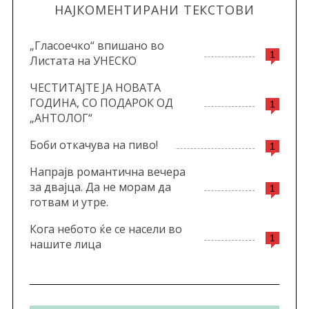
НАЈКОМЕНТИРАНИ ТЕКСТОВИ
„Гласоечко“ впишано во
1
Листата на УНЕСКО
ЧЕСТИТАЈТЕ ЈА НОВАТА
ГОДИНА, СО ПОДАРОК ОД
1
„АНТОЛОГ“
Боби откачува на пиво!
1
Напрајв романтична вечера
за двајца. Да не морам да
1
готвам и утре.
Кога небото ќе се насели во
1
нашите лица