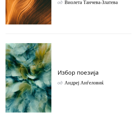
од
Виолета Танчева-Златева
Избор поезија
од
Андреј Анѓеловиќ