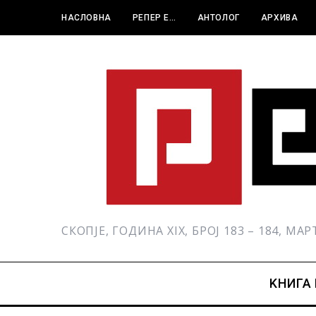
НАСЛОВНА
РЕПЕР Е…
АНТОЛОГ
АРХИВА
СКОПЈЕ, ГОДИНА XIX, БРОЈ 183 – 184, МА
KНИГА