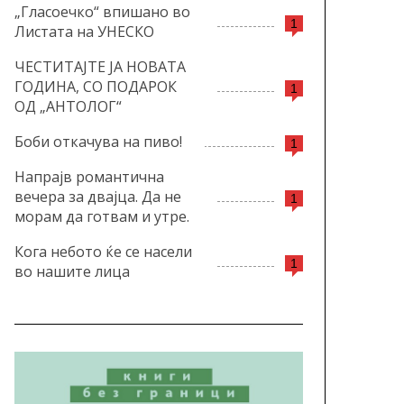
„Гласоечко“ впишано во
1
Листата на УНЕСКО
ЧЕСТИТАЈТЕ ЈА НОВАТА
ГОДИНА, СО ПОДАРОК
1
ОД „АНТОЛОГ“
Боби откачува на пиво!
1
Напрајв романтична
вечера за двајца. Да не
1
морам да готвам и утре.
Кога небото ќе се насели
1
во нашите лица