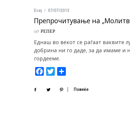
b
t
e
o
e
Есеј
07/07/2013
o
r
Препрочитување на „Молитва
k
од
РЕПЕР
Еднаш во векот се раѓаат ваквите л
добрина ни го даде, за да имаме и н
гордееме.
F
T
S
a
w
h
c
i
a
Повеќе
e
t
r
b
t
e
o
e
o
r