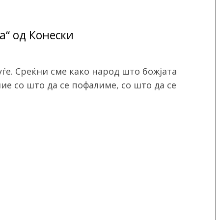
“ од Конески
уѓе. Среќни сме како народ што божјата
ие со што да се пофалиме, со што да се