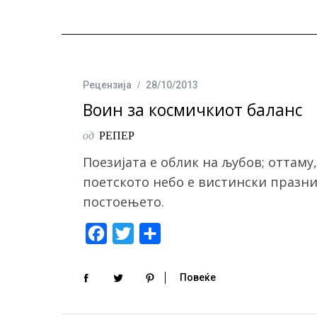
Рецензија
28/10/2013
Воин за космичкиот баланс
од
РЕПЕР
Поезијата е облик на љубов; оттаму,
поетското небо е вистински празник
постоењето.
F
T
S
a
w
h
c
i
a
Повеќе
e
t
r