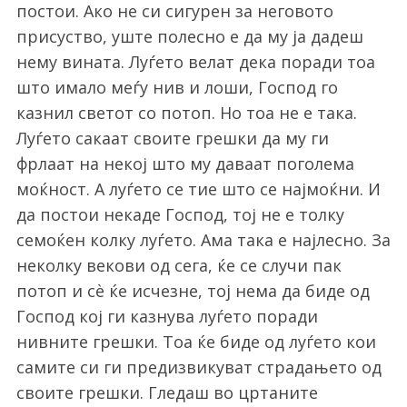
постои. Ако не си сигурен за неговото
присуство, уште полесно е да му ја дадеш
нему вината. Луѓето велат дека поради тоа
што имало меѓу нив и лоши, Господ го
казнил светот со потоп. Но тоа не е така.
Луѓето сакаат своите грешки да му ги
фрлаат на некој што му даваат поголема
моќност. А луѓето се тие што се најмоќни. И
да постои некаде Господ, тој не е толку
семоќен колку луѓето. Ама така е најлесно. За
неколку векови од сега, ќе се случи пак
потоп и сѐ ќе исчезне, тој нема да биде од
Господ кој ги казнува луѓето поради
нивните грешки. Тоа ќе биде од луѓето кои
самите си ги предизвикуват страдањето од
своите грешки. Гледаш во цртаните