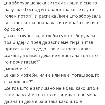
„па зборуваше дека сите сме лоши и сме го
налутиле Господ и поради тоа ќе се случи
голем потоп“, ѝ раскажа Лили што зборувала
во сонот и таа почна да си ги враќа сликите
од сонот.
„тоа се глупости, можеби сум го зборувала
тоа бидејќи пред да заспиеме ти ја читав
приказната за дедо Ное и неговата арка“
„сакаш да кажеш дека не е вистина тоа што
го прочитавме?“
„можеби е.“
„е како можеби, или е или не е, тогаш зошто
е запишано?“.
„сѐ тоа што е запишано не е баш како што е
запишано. А и тоа што е запишано не мора
да значи дека е баш така како што е