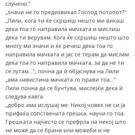
случено.“
„значи не го предизвикал Господ потопот?“
„Лили, кога ти ќе скршиш нешто ми викаш
дека тоа го направила мачката и мислиш
дека ти верувам. Кога ќе скршиш нешто што
многу ми значи и ќе речеш дека тоа го
направила мачката и јас се терам да мислам
дека тоа го направила мачката, за да не ти
се лутам…“, почна да ѝ објаснува на Лили
„ама навистина мачката го прави тоа…“
Лили почна да се бунтува, мислејќи дека ѝ
следува кавга.
„добро ама ислушај ме. Никој човек не си ја
прифаќа сопствената грешка, научи го тоа.
Грешката најчесто се префрла на некој што
не може да се брани или можеби и не