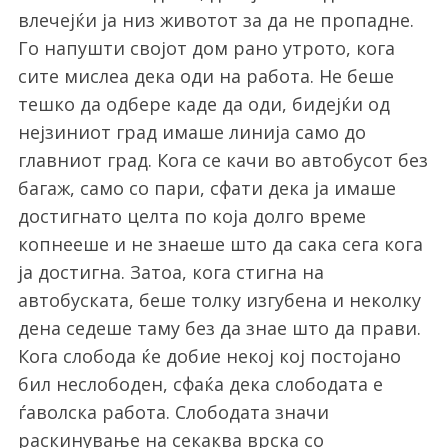
влечејќи ја низ животот за да не пропадне.
Го напушти својот дом рано утрото, кога
сите мислеа дека оди на работа. Не беше
тешко да одбере каде да оди, бидејќи од
нејзиниот град имаше линија само до
главниот град. Кога се качи во автобусот без
багаж, само со пари, сфати дека ја имаше
достигнато целта по која долго време
копнееше и не знаеше што да сака сега кога
ја достигна. Затоа, кога стигна на
автобуската, беше толку изгубена и неколку
дена седеше таму без да знае што да прави.
Кога слобода ќе добие некој кој постојано
бил неслободен, сфаќа дека слободата е
ѓаволска работа. Слободата значи
раскинување на секаква врска со