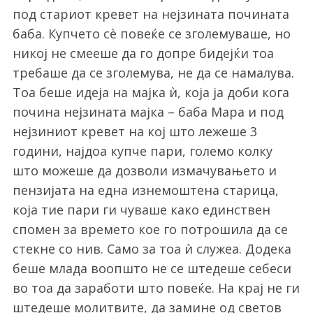
под стариот кревет на нејзината почината
баба. Купчето сѐ повеќе се зголемуваше, но
никој не смееше да го допре бидејќи тоа
требаше да се зголемува, не да се намалува.
Тоа беше идеја на мајка ѝ, која ја доби кога
почина нејзината мајка – баба Мара и под
нејзиниот кревет на кој што лежеше 3
години, најдоа купче пари, големо колку
што можеше да дозволи измачувањето и
пензијата на една изнемоштена старица,
која тие пари ги чуваше како единствен
спомен за времето кое го потрошила да се
стекне со нив. Само за тоа ѝ служеа. Додека
беше млада воопшто не се штедеше себеси
во тоа да заработи што повеќе. На крај не ги
штедеше молитвите, да замине од светов