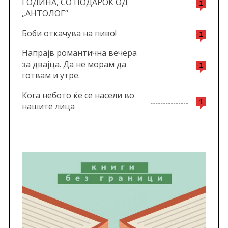
ГОДИНА, СО ПОДАРОК ОД
1
„АНТОЛОГ“
Боби откачува на пиво!
1
Напрајв романтична вечера
за двајца. Да не морам да
1
готвам и утре.
Кога небото ќе се насели во
1
нашите лица