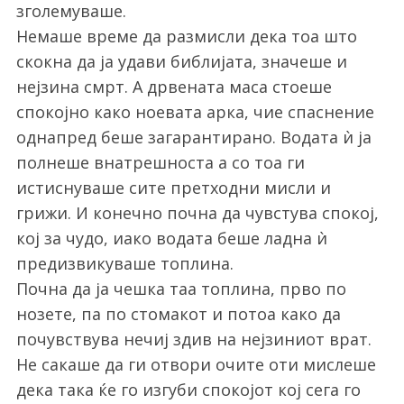
:
зголемуваше.
Немаше време да размисли дека тоа што
скокна да ја удави библијата, значеше и
нејзина смрт. А дрвената маса стоеше
спокојно како ноевата арка, чие спаснение
однапред беше загарантирано. Водата ѝ ја
полнеше внатрешноста а со тоа ги
истиснуваше сите претходни мисли и
грижи. И конечно почна да чувстува спокој,
кој за чудо, иако водата беше ладна ѝ
предизвикуваше топлина.
Почна да ја чешка таа топлина, прво по
нозете, па по стомакот и потоа како да
почувствува нечиј здив на нејзиниот врат.
Не сакаше да ги отвори очите оти мислеше
дека така ќе го изгуби спокојот кој сега го