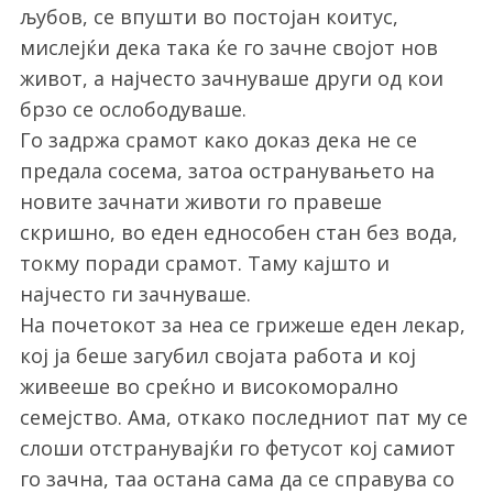
љубов, се впушти во постојан коитус,
мислејќи дека така ќе го зачне својот нов
живот, а најчесто зачнуваше други од кои
брзо се ослободуваше.
Го задржа срамот како доказ дека не се
предала сосема, затоа остранувањето на
новите зачнати животи го правеше
скришно, во еден еднособен стан без вода,
токму поради срамот. Таму кајшто и
најчесто ги зачнуваше.
На почетокот за неа се грижеше еден лекар,
кој ја беше загубил својата работа и кој
живееше во среќно и високоморално
семејство. Ама, откако последниот пат му се
слоши отстранувајќи го фетусот кој самиот
го зачна, таа остана сама да се справува со