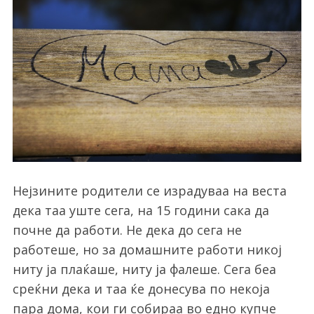
Нејзините родители се израдуваа на веста
дека таа уште сега, на 15 години сака да
почне да работи. Не дека до сега не
работеше, но за домашните работи никој
ниту ја плаќаше, ниту ја фалеше. Сега беа
среќни дека и таа ќе донесува по некоја
пара дома, кои ги собираа во едно купче