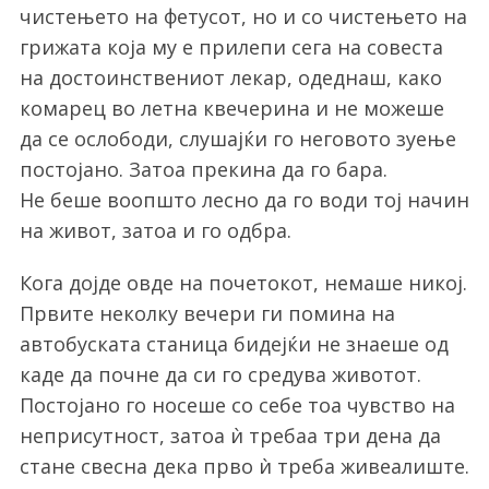
чистењето на фетусот, но и со чистењето на
грижата која му е прилепи сега на совеста
на достоинствениот лекар, одеднаш, како
комарец во летна квечерина и не можеше
да се ослободи, слушајќи го неговото зуење
постојано. Затоа прекина да го бара.
Не беше воопшто лесно да го води тој начин
на живот, затоа и го одбра.
Кога дојде овде на почетокот, немаше никој.
Првите неколку вечери ги помина на
автобуската станица бидејќи не знаеше од
каде да почне да си го средува животот.
Постојано го носеше со себе тоа чувство на
неприсутност, затоа ѝ требаа три дена да
стане свесна дека прво ѝ треба живеалиште.