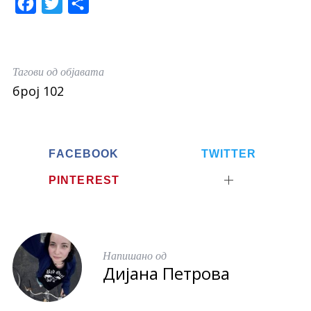
F
T
S
a
w
h
c
i
a
e
t
r
Тагови од објавата
b
t
e
број 102
o
e
o
r
k
FACEBOOK
TWITTER
PINTEREST
Напишано од
Дијана Петрова