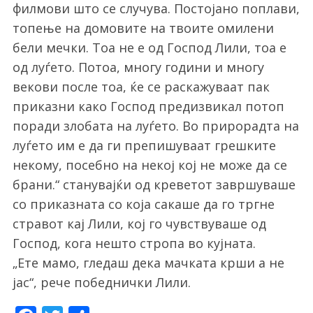
филмови што се случува. Постојано поплави,
топење на домовите на твоите омилени
бели мечки. Тоа не е од Господ Лили, тоа е
од луѓето. Потоа, многу години и многу
векови после тоа, ќе се раскажуваат пак
приказни како Господ предизвикал потоп
поради злобата на луѓето. Во прирорадта на
луѓето им е да ги препишуваат грешките
некому, посебно на некој кој не може да се
брани.“ станувајќи од креветот завршуваше
со приказната со која сакаше да го тргне
стравот кај Лили, кој го чувствуваше од
Господ, кога нешто стропа во кујната.
„Ете мамо, гледаш дека мачката крши а не
јас“, рече победнички Лили.