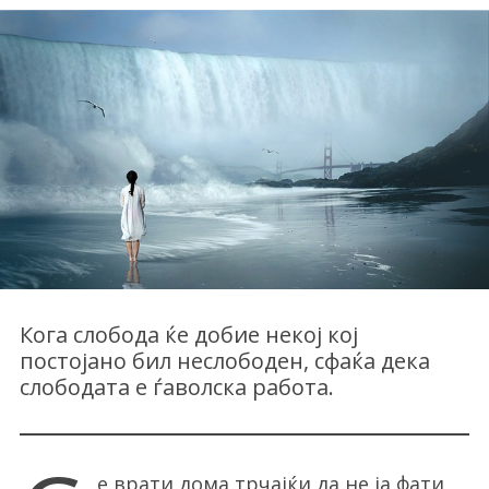
Кога слобода ќе добие некој кој
постојано бил неслободен, сфаќа дека
слободата е ѓаволска работа.
е врати дома трчајќи да не ја фати