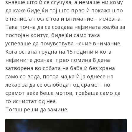
знаеше што ѝ се случува, а немаше ни кому
да каже бидејќи тој што прво ѝ покажа што
е пенис, а после тоа и внимание – исчезна.
Така почна да се создава нејзината желба за
постојан коитус, бидејќи само така
успеваше да почувствува нечие внимание.
Кога остана трудна на 15 години и кога
нејзините дознаа, прво помина 8 дена
затворена во собата на баба ѝ без храна
само со вода, потоа мајка ѝ ја однесе на
лекар за да се ослободат од срамот, но
срамот веќе беше мртов, требаше само да
го исчистат од неа.
Тогаш реши да замине.