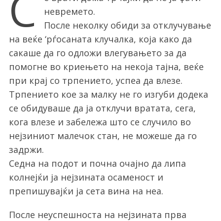
С
невремето.
После неколку обиди за отклучување
на веќе ‘рѓосаната клучалка, која како да
сакаше да го одложи влегувањето за да
помогне во криењето на некоја тајна, веќе
при крај со трпението, успеа да влезе.
Трпението кое за малку не го изгуби додека
се обидуваше да ја отклучи вратата, сега,
кога влезе и забележа што се случило во
нејзиниот малечок стан, не можеше да го
задржи.
Седна на подот и почна очајно да липа
колнејќи ја нејзината осаменост и
препишувајќи ја сета вина на неа.
После неуспешноста на нејзината прва