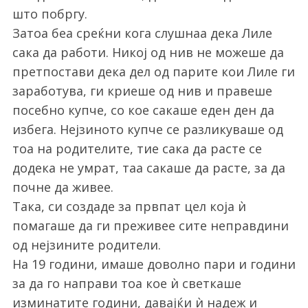
што побргу.
Затоа беа среќни кога слушнаа дека Лиле
сака да работи. Никој од нив не можеше да
претпостави дека дел од парите кои Лиле ги
заработува, ги криеше од нив и правеше
посебно купче, со кое сакаше еден ден да
избега. Нејзиното купче се разликуваше од
тоа на родителите, тие сака да расте се
додека не умрат, таа сакаше да расте, за да
почне да живее.
Така, си создаде за првпат цел која ѝ
помагаше да ги преживее сите неправдини
од нејзините родители.
На 19 години, имаше доволно пари и години
за да го направи тоа кое ѝ светкаше
изминатите години, давајќи ѝ надеж и