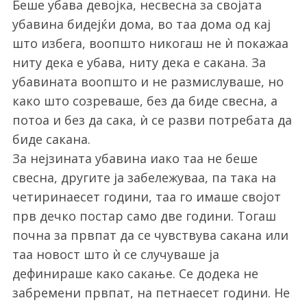
Беше убава девојка, несвесна за својата
убавина бидејќи дома, во таа дома од кај
што избега, воопшто никогаш не ѝ покажаа
ниту дека е убава, ниту дека е сакана. За
убавината воопшто и не размислуваше, но
како што созреваше, без да биде свесна, а
потоа и без да сака, ѝ се разви потребата да
биде сакана.
За нејзината убавина иако таа не беше
свесна, другите ја забележуваа, па така на
четиринаесет години, таа го имаше својот
прв дечко постар само две години. Тогаш
почна за првпат да се чувствува сакана или
таа новост што ѝ се случуваше ја
дефинираше како сакање. Се додека не
забремени првпат, на петнаесет години. Не