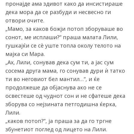
пронајде ама здивот како да инсистираше
дека мора да се разбуди и несвесно ги
отвори очите.
„Мамо, за каков божји потоп зборуваше во
сонот, ме исплаши?“ праша малата Лили,
гушкајќи се сѐ уште топла околу телото на
мајка си Мара.
„Ах, Лили, сонував дека сум ти, а јас сум
сосема друга мама, го сонував дури ѝ татко
ти во неговиот бел мантил…“, и ќе
продолжеше да објаснува ако не се
освестеше од чуднот сон и не сфатеше дека
зборува со нејзината петгодишна ќерка,
Лили.
„каков потоп?“, ја праша за да го тргне
збунетиот поглед од лицето на Лили.