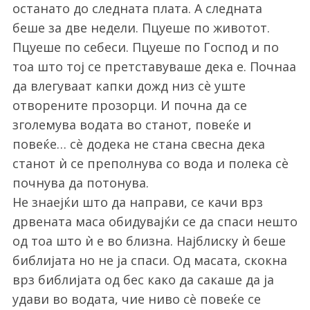
останато до следната плата. А следната
беше за две недели. Пцуеше по животот.
Пцуеше по себеси. Пцуеше по Господ и по
тоа што тој се претставуваше дека е. Почнаа
да влегуваат капки дожд низ сѐ уште
отворените прозорци. И почна да се
зголемува водата во станот, повеќе и
повеќе… сѐ додека не стана свесна дека
станот ѝ се преполнува со вода и полека сѐ
S
почнува да потонува.
e
Не знаејќи што да направи, се качи врз
a
дрвената маса обидувајќи се да спаси нешто
r
c
од тоа што ѝ е во близна. Најблиску ѝ беше
h
библијата но не ја спаси. Од масата, скокна
f
врз библијата од бес како да сакаше да ја
o
удави во водата, чие ниво сѐ повеќе се
r