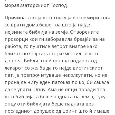
морализаторскиот Господ.
Причината која што толку ја вознемири кога
се врати дома беше тоа што ја најде
нејзината библија на земја. Отворените
прозорци кои ги заборавила брзајќи за на
работа, го пуштиле ветрот внатре како
близок познајник а тој изместил сѐ што
допрел. Библијата ѝ остана подарок од
лекарот со желба да го најде вистинскиот
пат. Ја препрочитуваше неколкупати, но не
пронајде ниту еден патоказ по кој би сакала
да се упати. Опцу. Ама не опци поради тоа
што библијата беше падната на земја, туку
опцу оти библијата беше падната врз
последниот допушок од џоинт што ѝ имаше