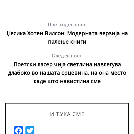
Претходен пост
Џесика Хотен Вилсон: Mодерната верзија на
палење книги
Следен пост
Поетски ласер чија светлина навлегува
длабоко во нашата срцевина, на она место
каде што навистина сме
И ТУКА СМЕ
F
T