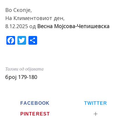
Во Скопје,
На Климентовиот ден,
8.12.2025
о
д
Весна Мојсова-Чепишевска
F
T
S
a
w
h
c
i
a
e
t
r
Тагови од објавата
b
t
e
број 179-180
o
e
o
r
k
FACEBOOK
TWITTER
PINTEREST