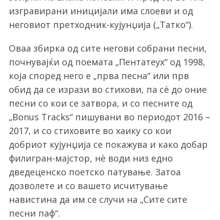
изгравирани иницијали има слоеви и од
неговиот претходник-кујунџија („Татко“).
Оваа збирка од сите негови собрани песни,
почнувајќи од поемата „Пентатеух“ од 1998,
која според него е „прва песна“ или прв
обид да се изрази во стихови, па сѐ до оние
песни со кои се затвора, и со песните од
„Bonus Tracks“ пишувани во периодот 2016 –
2017, и со стиховите во хаику со кои
добриот кујунџија се покажува и како добар
филигран-мајстор, нѐ води низ едно
дведеценско поетско патување. Затоа
дозволете и со вашето исчитување
навистина да им се случи на
„Сите сите
песни паф“.