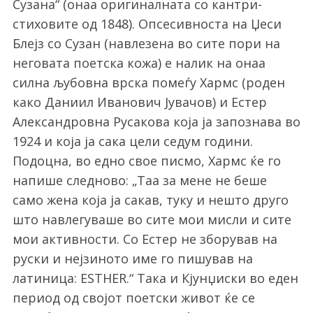
Сузана“ (онаа оригиналната со кантри-
стиховите од 1848). Опсесивноста на Џеси
Блејз со Сузан (навлезена во сите пори на
неговата поетска кожа) е налик на онаа
силна љубовна врска помеѓу Хармс (роден
како
Даниил Иванович Јувачов
) и Естер
Александровна Русакова која ја запознава во
1924 и која ја сака цели седум години.
Подоцна, во едно свое писмо, Хармс ќе го
напише следново: „Таа за мене не беше
само жена која ја сакав, туку и нешто друго
што навлегуваше во сите мои мисли и сите
мои активности. Со Естер не зборував на
руски и нејзиното име го пишував на
латиница: ESTHER.“ Така и Кјунџиски во еден
период од својот поетски живот ќе се