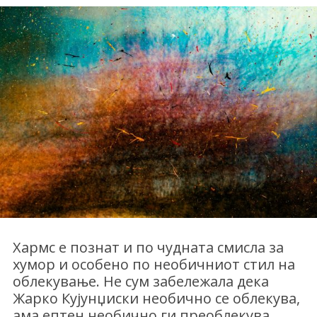
Хармс е познат и по чудната смисла за
хумор и особено по необичниот стил на
облекување. Не сум забележала дека
Жарко Кујунџиски необично се облекува,
ама ептен необично ги преоблекува