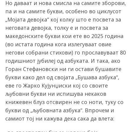
Но даваат и нова смисла на самите зборови,
па и на самите букви, особено во циклусот
„Мојата девојка“ кој колку што е посвета за
неговата девојка, толку е и посвета за
македонските букви кои ете во 2025 година
(во истата година кога излегуваат овие
негови собрани стихови) го прославуваат 80
годишниот јубилеј од азбуката. И така, ако
Горан Стефановски ни ги остави бушавите
букви како дел од својата „Бушава азбука“,
еве го Жарко Кујунџиски кој со своите
љубовни букви ни испишува некаков
книжевен блуз отсвирен не со ноти, туку со
букви од „љубовната азбука“. Впрочем и
самиот тој ни кажува дека сака да влета: