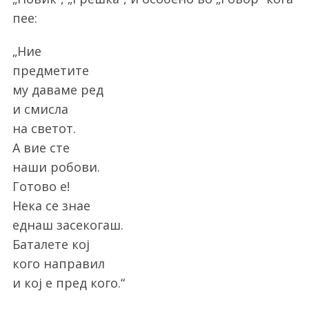
пее:
„Ние
предметите
S
му даваме ред
e
a
и смисла
r
на светот.
c
А вие сте
h
наши робови.
f
o
Готово е!
r
Нека се знае
:
еднаш засекогаш.
Баталете кој
кого направил
и кој е пред кого.“