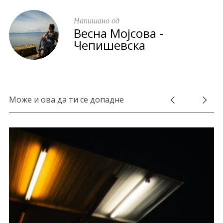
Напишано од
Весна Мојсова -
Чепишевска
Може и ова да ти се допадне