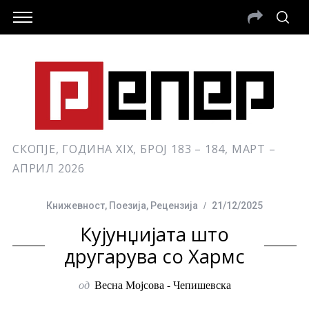
СКОПЈЕ, ГОДИНА XIX, БРОЈ 183 – 184, МАРТ –
АПРИЛ 2026
Книжевност
,
Поезија
,
Рецензија
21/12/2025
Кујунџијата што
другарува со Хармс
од
Весна Мојсова - Чепишевска