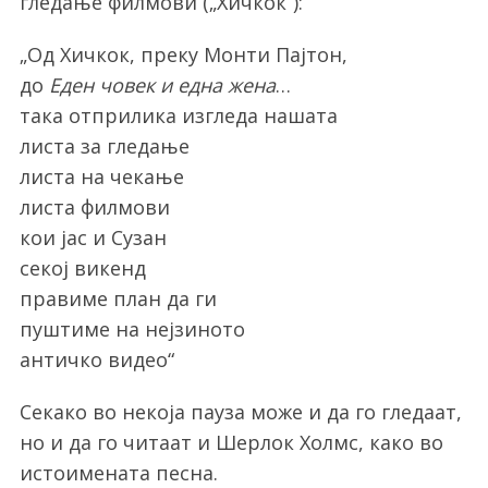
гледање филмови („Хичкок“):
„Од Хичкок, преку Монти Пајтон,
до
Еден човек и една жена
…
така отприлика изгледа нашата
листа за гледање
листа на чекање
листа филмови
кои јас и Сузан
секој викенд
правиме план да ги
пуштиме на нејзиното
античко видео“
Секако во некоја пауза може и да го гледаат,
но и да го читаат и Шерлок Холмс, како во
истоимената песна.