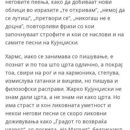
неговите пеења, како да добиваат нови
облици во изразите „те откривам“, „немој да
се лутиш“, „претвори се“, „никогаш не е
доцна“, повторливи фрази со кои
започнуваат строфите и кои се наслови и на
самите песни на Кујнџиски.
Хармс, иако се занимава со пишување, е
познат и по тоа што црта одлично, а покрај
тоа, свири на рог и на хармоника, степува,
измислува гатанки и вицеви, но пишува и
филозофски расправи. Жарко Кујунџиски не
знам дали црта, а не знам ни како црта. Но
има страст и кон ликовната уметност и
некои негови песни се скоро ликовни
доживувања како „Градот го возвраќа
ударот“, со посвета „На Магрит“, белгискиот