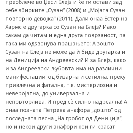
преоблече во Џеси Блејз и ќе ги остави зад
себе збирките „Сузан“ (2008) и „Мојата Сузан
повторно девојка“ (2011). Дали онаа Естер на
Хармс е другарка со Сузан на Блејз? Иако
сакам да читам и една друга поврзаност, па
така ми одѕвонува прашањето: А зошто
Сузан на Блејз не може да ѝ биде другарка и
на Дениција на Андреевски? И за Блејз, како
и за Андреевски љубовта има најразлични
манифестации: од бизарна и сетилна, преку
привлечна и фатална, т.е. мистериозна и
неверојатна, до универзална и
неповторлива. И пред сѐ силно надреална! А
онаа позната Петрева анафора „дошто“ од
последната песна „На гробот од Дениција“,
но и некои други анафори кои ги красат