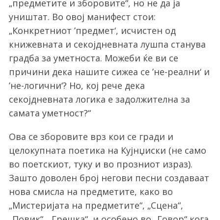
„предметите и зборовите“, но не да ја
уништат. Во овој манифест стои:
„Конкретниот ’предмет‘, исчистен од
книжевната и секојдневната лушпа станува
градба за уметноста. Можеби ќе ви се
причини дека нашите сижеа се ’не-реални‘ и
’не-логични‘? Но, кој рече дека
секојдневната логика е задолжителна за
самата уметност?
“
Ова се зборовите врз кои се гради и
целокупната поетика на Кујнџиски (не само
во поетскиот, туку и во прозниот израз).
Зашто доволен број негови песни создаваат
нова смисла на предметите, како во
„Мистеријата на предметите“, „Сцена“,
„Повик“, „Грешка“, и особено во „Говор“ кога