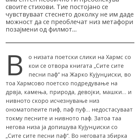
своите стихови. Тие постојано се
чувствуваат стеснето доколку не им даде
можност да се преоблечат низ метафори
позајмени од филмот...
В
о низата поетски слики на Хармс со
кои се отвора книгата „Сите сите
песни паф“ на Жарко Кујунџиски, во
тоа Хармсово поетско подредување на
дрвја, камења, природа, девојки, машки… и
нивното скоро исчезнување низ
ономатопеите пиф, паф пуф… недостасуваат
токму песните и нивното паф. Затоа таа
негова низа ја допишува Кујунџиски со
„Сите сите песни паф“. Во неговата збирка