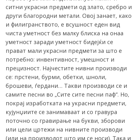
ситни украсни предмети од злато, сребро и
други благородни метали. Овој занает, како
и филигранството, е всушност еден вид
чиста уметност без малку блиска на онаа
уметност заради уметност бидејќи се
прават мали украсни предмети за што е
потребно: инвентивност, умешност и
прецизност. Најчестите нивни производи
се: прстени, бурми, обетки, шноли,
брошеви, ѓердани… Такви производи се и
самите песни во
„Сите сите песни паф“. Но,
п
окрај изработката на украсни предмети,
кујунџиите се занимаваат и со гравура
поточно со гравирање на букви, зборови
или цели цртежи на нивните производи
(или на производот што им се носи). Така и