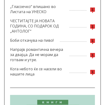
„Гласоечко“ впишано во
1
Листата на УНЕСКО
ЧЕСТИТАЈТЕ ЈА НОВАТА
ГОДИНА, СО ПОДАРОК ОД
1
„АНТОЛОГ“
Боби откачува на пиво!
1
Напрајв романтична вечера
за двајца. Да не морам да
1
готвам и утре.
Кога небото ќе се насели во
1
нашите лица