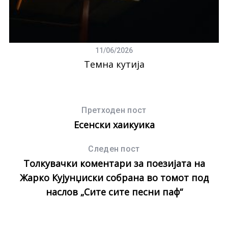
11/06/2026
Темна кутија
Претходен пост
Есенски хаикуика
Следен пост
Толкувачки коментари за поезијата на
Жарко Кујунџиски собрана во томот под
наслов „Сите сите песни паф“