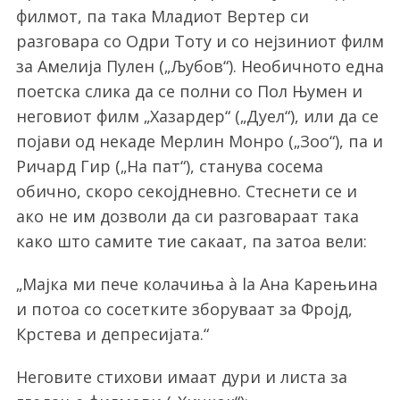
филмот, па така Младиот Вертер си
разговара со Одри Тоту и со нејзиниот филм
за Амелија Пулен („Љубов“). Необичното една
поетска слика да се полни со Пол Њумен и
неговиот филм „Хазардер“ („Дуел“), или да се
појави од некаде Мерлин Монро („Зоо“), па и
Ричард Гир („На пат“), станува сосема
обично, скоро секојдневно. Стеснети се и
ако не им дозволи да си разговараат така
како што самите тие сакаат, па затоа вели:
„Мајка ми пече колачиња à la Ана Карењина
и потоа со сосетките зборуваат за Фројд,
Крстева и депресијата.“
Неговите стихови имаат дури и листа за