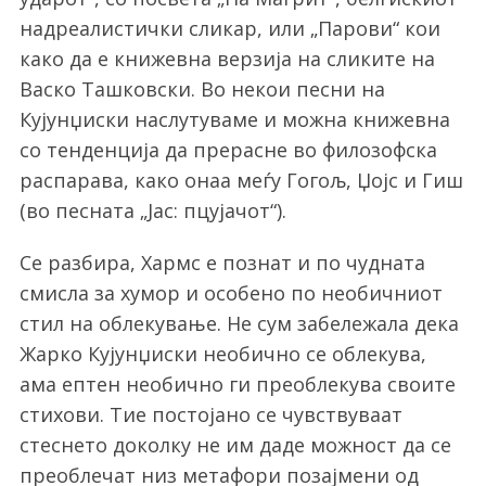
надреалистички сликар, или „Парови“ кои
како да е книжевна верзија на сликите на
Васко Ташковски. Во некои песни на
Кујунџиски наслутуваме и можна книжевна
со тенденција да прерасне во филозофска
распарава, како онаа меѓу Гогољ, Џојс и Гиш
(во песната „Јас: пцујачот“).
Се разбира, Хармс е познат и по чудната
смисла за хумор и особено по необичниот
стил на облекување. Не сум забележала дека
Жарко Кујунџиски необично се облекува,
ама ептен необично ги преоблекува своите
стихови. Тие постојано се чувствуваат
стеснето доколку не им даде можност да се
преоблечат низ метафори позајмени од