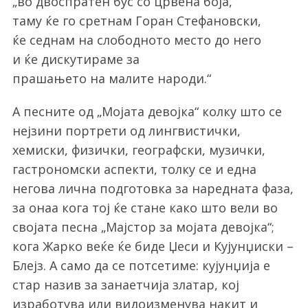
„во двоспратен бус со црвена боја,
таму ќе го сретнам Горан Стефановски,
ќе седнам на слободното место до него
и ќе дискутираме за
прашањето на малите народи.“
А песните од „Мојата девојка“ колку што се
нејзини портрети од лингвистички,
хемиски, физички, географски, музички,
гастрономски аспекти, толку се и една
негова лична подготовка за наредната фаза,
за онаа кога тој ќе стане како што вели во
својата песна „Мајстор за мојата девојка“;
кога Жарко веќе ќе биде Џеси и Кујунџиски –
Блејз.
А само да се потсетиме: кујунџија е
стар назив за занаетчија златар, кој
изработува или видоизменува накит и