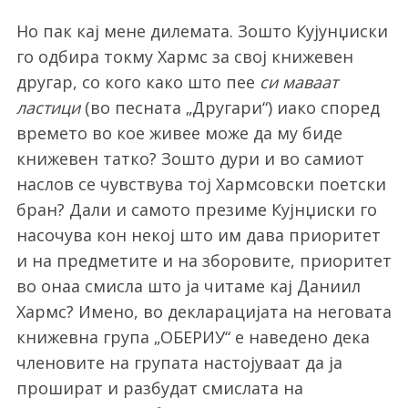
Но пак кај мене дилемата. Зошто Кујунџиски
го одбира токму Хармс за свој книжевен
другар, со кого како што пее
си маваат
ластици
(во песната „Другари“) иако според
времето во кое живее може да му биде
книжевен татко?
Зошто дури и во самиот
наслов се чувствува тој Хармсовски поетски
бран? Дали и самото презиме Кујнџиски го
насочува кон некој што им дава приоритет
и на предметите и на зборовите, приоритет
во онаа смисла што ја читаме кај Даниил
Хармс? Имено, в
о декларацијата на неговата
книжевна група „ОБЕРИУ“ е наведено дека
членовите на групата настојуваат да ја
прошират и разбудат смислата на