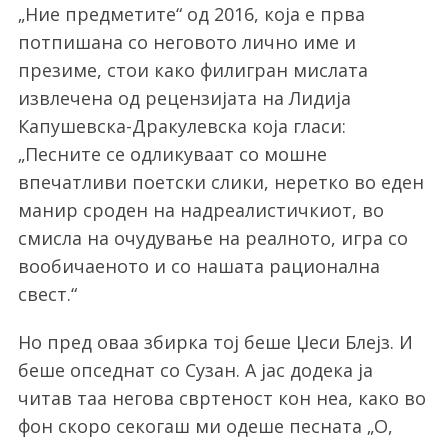
„Ние предметите“ од 2016, која е прва
потпишана со неговото лично име и
презиме, стои како филигран мислата
извлечена од рецензијата на Лидија
Капушевска-Дракулевска која гласи:
„Песните се одликуваат со мошне
впечатливи поетски слики, неретко во еден
манир сроден на надреалистичкиот, во
смисла на очудување на реалното, игра со
вообичаеното и со нашата рационална
свест.“
Но пред оваа збирка тој беше Џеси Блејз. И
беше опседнат со Сузан. А јас додека ја
читав таа негова свртеност кон неа, како во
фон скоро секогаш ми одеше песната „О,