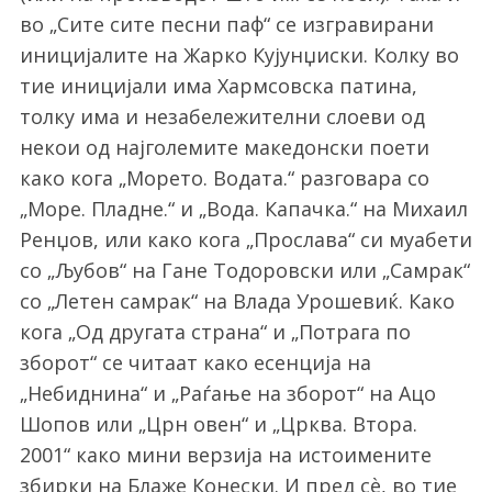
во
„Сите сите песни паф“ се изгравирани
иницијалите на Жарко Кујунџиски. Колку во
тие иницијали има Хармсовска патина,
толку има и незабележителни слоеви од
некои од најголемите македонски поети
како кога „Морето. Водата.“ разговара со
„Море. Пладне.“ и „Вода. Капачка.“ на Михаил
Ренџов, или како кога „Прослава“ си муабети
со „Љубов“ на Гане Тодоровски или „Самрак“
со „Летен самрак“ на Влада Урошевиќ. Како
кога „Од другата страна“ и „Потрага по
зборот“ се читаат како есенција на
„Небиднина“ и „Раѓање на зборот“ на Ацо
Шопов или „Црн овен“ и „Црква. Втора.
2001“ како мини верзија на истоимените
збирки на Блаже Конески. И пред сѐ, во тие