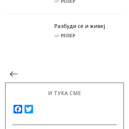
од
РЕПЕР
Разбуди се и живеј
од
РЕПЕР
P
o
s
И ТУКА СМЕ
t
s
F
T
p
a
a
w
g
c
i