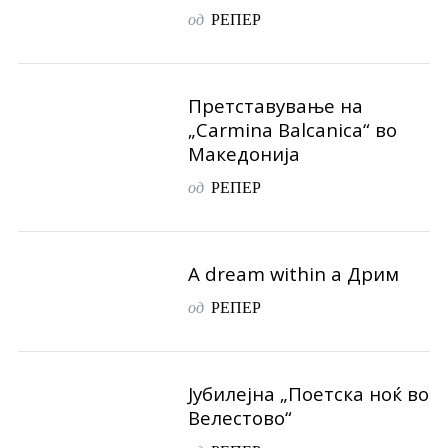
од
РЕПЕР
Претставување на
„Carmina Balcanica“ во
Македонија
од
РЕПЕР
А dream within a Дрим
од
РЕПЕР
Јубилејна „Поетска ноќ во
Велестово“