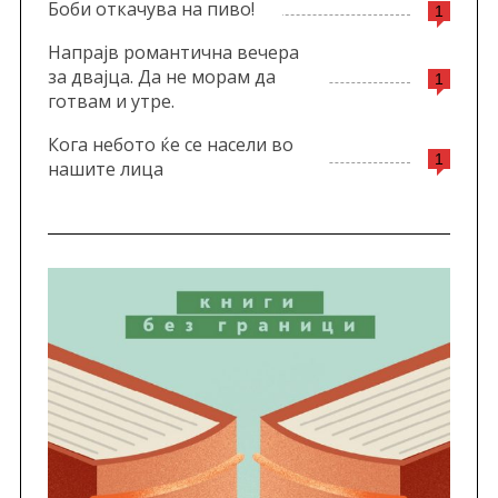
Боби откачува на пиво!
1
Напрајв романтична вечера
за двајца. Да не морам да
1
готвам и утре.
Кога небото ќе се насели во
1
нашите лица