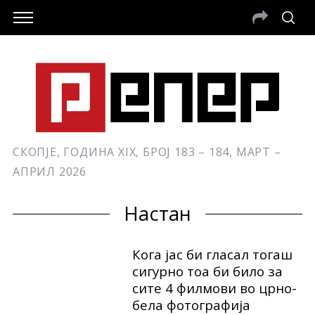
СКОПЈЕ, ГОДИНА XIX, БРОЈ 183 – 184, МАРТ –
АПРИЛ 2026
Настан
Кога јас би гласал тогаш
сигурно тоа би било за
сите 4 филмови во црно-
бела фотографија