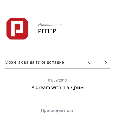
Напишано од
РЕПЕР
Може и ова да ти се допадне
S
e
a
01/09/2013
r
А dream within a Дрим
c
h
f
o
Претходен пост
r