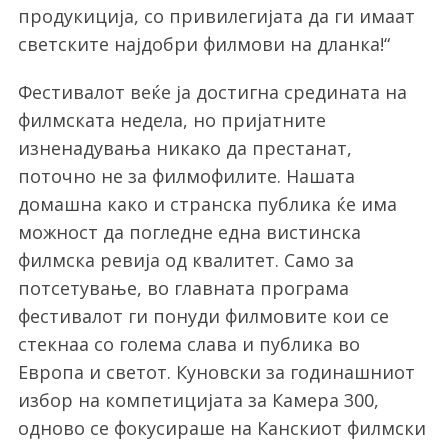
продукиција, со привилегијата да ги имаат
светските најдобри филмови на дланка!“
Фестивалот веќе ја достигна средината на
филмската недела, но пријатните
изненадувања никако да престанат,
поточно не за филмофилите. Нашата
домашна како и странска публика ќе има
можност да погледне една вистинска
филмска ревија од квалитет. Само за
потсетување, во главната програма
фестивалот ги понуди филмовите кои се
стекнаа со голема слава и публика во
Европа и светот. Куновски за годинашниот
избор на компетицијата за Камера 300,
одново се фокусираше на Канскиот филмски