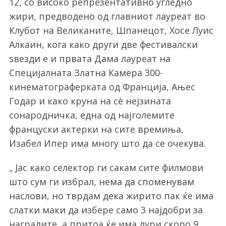
12, со високо репрезентативно угледно
жири, предводено од главниот лауреат во
Клубот на Великаните, Шпанецот, Хосе Луис
Алкаин, кога како други две фестивалски
sвезди е и првата Дама лауреат на
Специјалната Златна Камера 300-
кинематограферката од Франција, Ањес
Годар и како круна на сè нејзината
сонародничка, една од најголемите
француски актерки на сите времиња,
Изабел Ипер има многу што да се очекува.
„ Јас како селектор ги сакам сите филмови
што сум ги избрал, нема да споменувам
наслови, но тврдам дека жирито пак ќе има
слатки маки да избере само 3 најдобри за
наградите, а притоа ќе има дури скоро 9