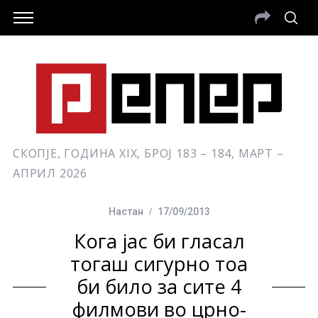
СКОПЈЕ, ГОДИНА XIX, БРОЈ 183 – 184, МАРТ –
АПРИЛ 2026
Настан
17/09/2013
Кога јас би гласал
тогаш сигурно тоа
би било за сите 4
филмови во црно-