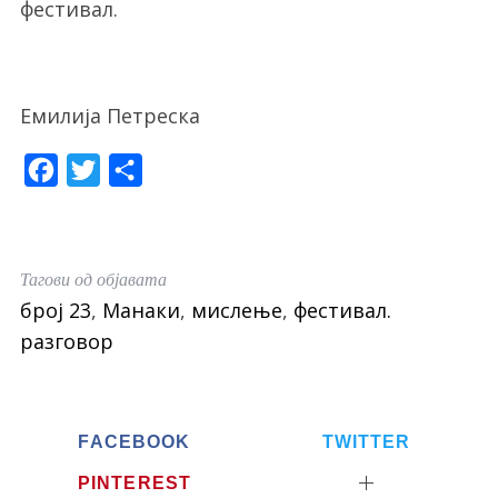
фестивал.
Емилија Петреска
F
T
S
a
w
h
c
i
a
e
t
r
Тагови од објавата
b
t
e
број 23
,
Манаки
,
мислење
,
фестивал.
o
e
разговор
o
r
k
FACEBOOK
TWITTER
PINTEREST