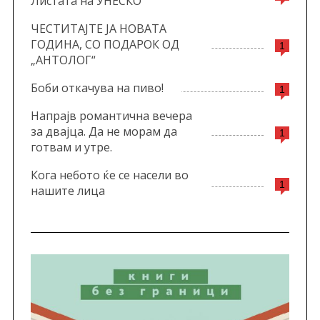
Листата на УНЕСКО
ЧЕСТИТАЈТЕ ЈА НОВАТА
ГОДИНА, СО ПОДАРОК ОД
1
„АНТОЛОГ“
Боби откачува на пиво!
1
Напрајв романтична вечера
за двајца. Да не морам да
1
готвам и утре.
Кога небото ќе се насели во
1
нашите лица