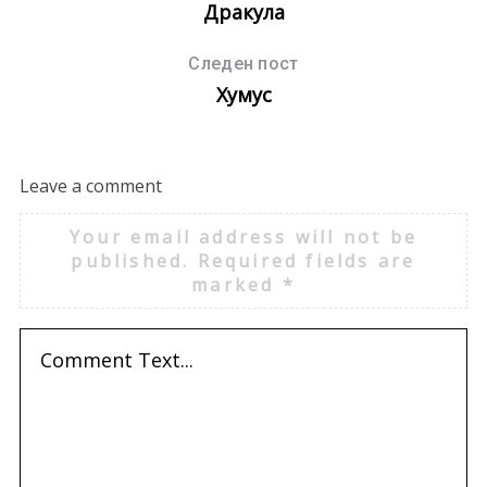
Дракула
:
Следен пост
Хумус
Leave a comment
Your email address will not be
published.
Required fields are
marked
*