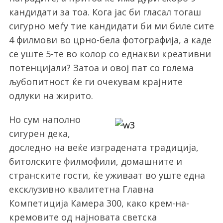
кандидати за тоа. Кога јас би гласал тогаш
сигурно меѓу тие кандидати би ми биле сите
4 филмови во црно-бела фотографија, а каде
се уште 5-те во колор со еднакви креативни
потенцијали? Затоа и овој пат со голема
љубопитност ќе ги очекувам крајните
одлуки на жирито.
Но сум наполно
сигурен дека,
доследно на веќе изградената традиција,
битолските филмофили, домашните и
странските гости, ќе уживаат во уште една
ексклузивно квалитетна Главна
Компетиција Камера 300, како крем-на-
кремовите од најновата светска