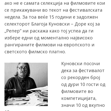
ако не е самата селекција на филмовите кои
се прикажувани во текот на фестивалската
недела. За тоа веќе 15 години е задолжен
селекторот Благоја Куновски – Доре кој за
„Репер“ ни раскажа како тој успеа да ги
избере едни од моментално највисоко
рангираните филмови на европското и
светското филмско платно.
Куновски посочи
дека за фестивалот
со рекорден број
од дури 10 гости од
филмовите во
компетицијата,
значи 10 од вкупно