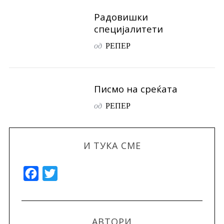
Радовишки
специјалитети
од
РЕПЕР
Писмо на среќата
од
РЕПЕР
И ТУКА СМЕ
F
T
a
w
c
i
e
t
АВТОРИ