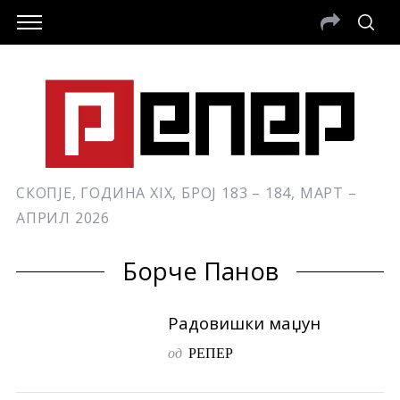
СКОПЈЕ, ГОДИНА XIX, БРОЈ 183 – 184, МАРТ –
АПРИЛ 2026
Борче Панов
Радовишки маџун
од
РЕПЕР