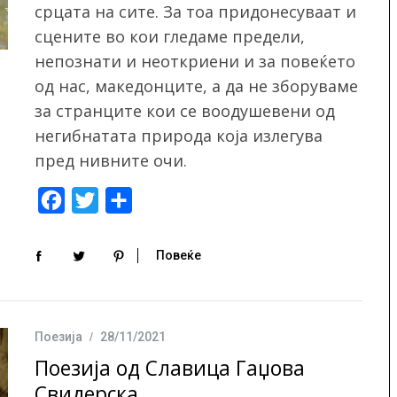
срцата на сите. За тоа придонесуваат и
сцените во кои гледаме предели,
непознати и неоткриени и за повеќето
од нас, македонците, а да не зборуваме
за странците кои се воодушевени од
негибнатата природа која излегува
пред нивните очи.
F
T
S
a
w
h
c
i
a
Повеќе
e
t
r
b
t
e
o
e
Поезија
28/11/2021
o
r
Поезија од Славица Гаџова
k
Свидерска