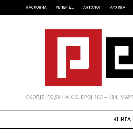
НАСЛОВНА
РЕПЕР Е…
АНТОЛОГ
АРХИВА
СКОПЈЕ, ГОДИНА XIX, БРОЈ 183 – 184, МА
KНИГА