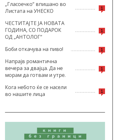
„Гласоечко“ впишано во
1
Листата на УНЕСКО
ЧЕСТИТАЈТЕ ЈА НОВАТА
ГОДИНА, СО ПОДАРОК
1
ОД „АНТОЛОГ“
Боби откачува на пиво!
1
Напрајв романтична
вечера за двајца. Да не
1
морам да готвам и утре.
Кога небото ќе се насели
1
во нашите лица