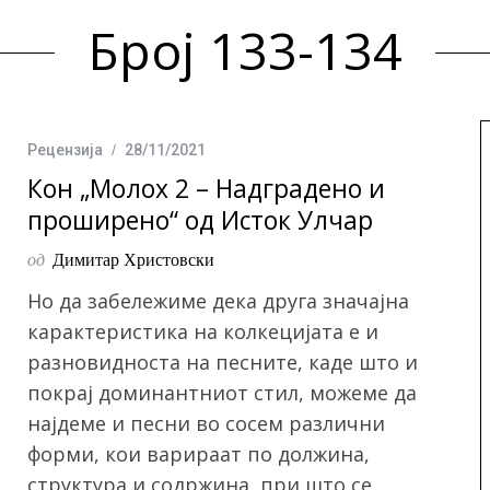
Број 133-134
Рецензија
28/11/2021
Кон „Молох 2 – Надградено и
проширено“ од Исток Улчар
од
Димитар Христовски
Но да забележиме дека друга значајна
карактеристика на колкецијата е и
разновидноста на песните, каде што и
покрај доминантниот стил, можеме да
најдеме и песни во сосем различни
форми, кои варираат по должина,
структура и содржина, при што се