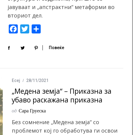
јавуваат и „апстрактни“ метаформи во
вториот дел.
F
T
S
a
w
h
c
i
a
Повеќе
e
t
r
b
t
e
o
e
Есеј
28/11/2021
o
r
„Медена земја“ – Приказна за
k
убаво раскажана приказна
од
Сара Груеска
Без сомнение „Медена земја“ со
проблемот кој го обработува ги освои