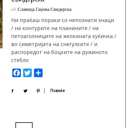
од
Славица Гаџова Свидерска
Ни праќаш пораки со непознати знаци
/ на контурите на планините / на
петоаголниците на желкината куќичка /
во симетријата на снегулките / и
распоредот на боцките на ружиното
стебло
F
T
S
a
w
h
c
i
a
Повеќе
e
t
r
b
t
e
o
e
o
r