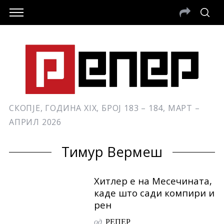
СКОПЈЕ, ГОДИНА XIX, БРОЈ 183 – 184, МАРТ –
АПРИЛ 2026
Тимур Вермеш
Хитлер е на Месечината,
каде што сади компири и
рен
од
РЕПЕР