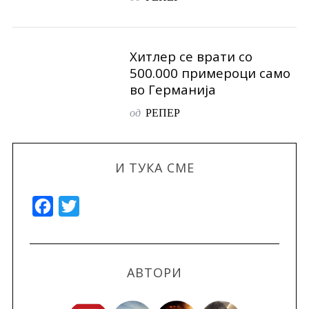
Хитлер се врати со
500.000 примероци само
во Германија
од
РЕПЕР
И ТУКА СМЕ
F
T
a
w
c
i
e
t
АВТОРИ
b
t