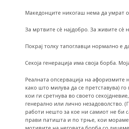
Македонците никогаш нема да умрат од 
За мртвите сè најдобро. За живите сè 
Покрај толку тапоглавци нормално е да
Секоја генерација има своја борба. Мој
Реалната опсервација на афоризмите н
како што милува да се претставува) го
кои ги сретнува во своето секојдневи
генерално или лично незадоволство. (
работи нешто за кое ни самиот не би с
прави патишта и по трње, кои мораме д
мотивите на неговата борба со лицем