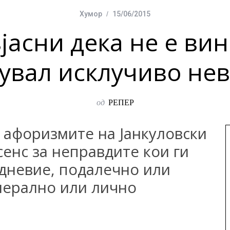
Хумор
15/06/2015
јасни дека не е ви
увал исклучиво не
од
РЕПЕР
 афоризмите на Јанкуловски
сенс за неправдите кои ги
јдневие, подалечно или
нерално или лично