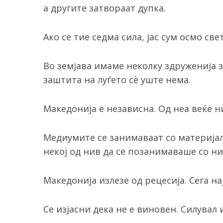
а другите затвораат дупка.
Ако се тие седма сила, јас сум осмо све
S
e
Во земјава имаме неколку здруженија 
a
заштита на луѓето сè уште нема.
r
c
h
Македонија е независна. Од неа веќе н
f
o
Медиумите се занимаваат со материја
r
некој од нив да се позанимаваше со ни
:
Македонија излезе од рецесија. Сега на
Се изјасни дека не е виновен. Силувал