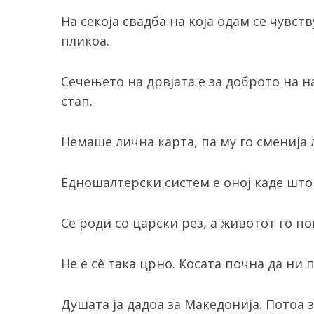
На секоја свадба на која одам се чувс
пликоа.
Сечењето на дрвјата е за доброто на н
стап.
Немаше лична карта, па му го сменија 
Едношалтерски систем е оној каде што
Се роди со царски рез, а животот го п
Не е сè така црно. Косата почна да ни 
Душата ја дадоа за Македонија. Потоа