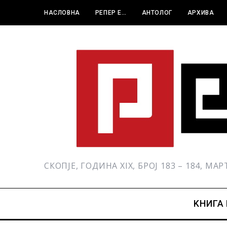
НАСЛОВНА
РЕПЕР Е…
АНТОЛОГ
АРХИВА
СКОПЈЕ, ГОДИНА XIX, БРОЈ 183 – 184, МА
KНИГА