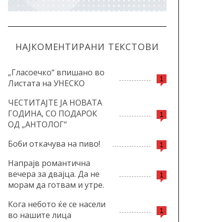
НАЈКОМЕНТИРАНИ ТЕКСТОВИ
„Гласоечко“ впишано во
1
Листата на УНЕСКО
ЧЕСТИТАЈТЕ ЈА НОВАТА
ГОДИНА, СО ПОДАРОК
1
ОД „АНТОЛОГ“
Боби откачува на пиво!
1
Напрајв романтична
вечера за двајца. Да не
1
морам да готвам и утре.
Кога небото ќе се насели
1
во нашите лица