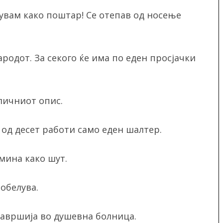
твувам како поштар! Се отепав од носење
ародот. За секого ќе има по еден просјачки
личниот опис.
 од десет работи само еден шалтер.
омина како шут.
побелува.
 завршија во душевна болница.