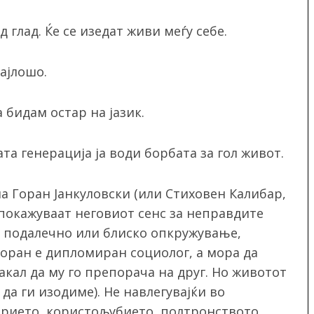
глад. Ќе се изедат живи меѓу себе.
најлошо.
 бидам остар на јазик.
ата генерација ја води борбата за гол живот.
а Горан Јанкуловски (или Стиховен Калибар,
 покажуваат неговиот сенс за неправдите
е, подалечно или блиско опкружување,
Горан е дипломиран социолог, а мора да
акал да му го препорача на друг. Но животот
а ги изодиме). Не навлегувајќи во
ерието, користољубието, полтронството,