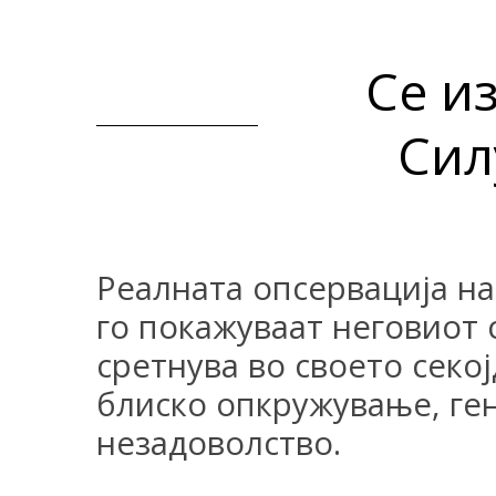
Се из
Сил
Реалната опсервација на
го покажуваат неговиот 
сретнува во своето секо
блиско опкружување, ге
незадоволство.