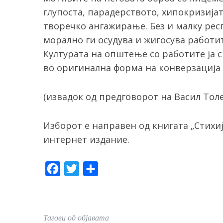
глупоста, парадерството, хипокризија
творечко ангажирање. Без и малку рес
морално ги осудува и жигосува работи
Културата на општење со работите ја с
во оригинална форма на конверзација 
(извадок од предговорот на Васил Тол
Изборот е направен од книгата „Стихиј
интернет издание.
F
T
S
a
w
h
c
i
a
e
t
r
Тагови од објавата