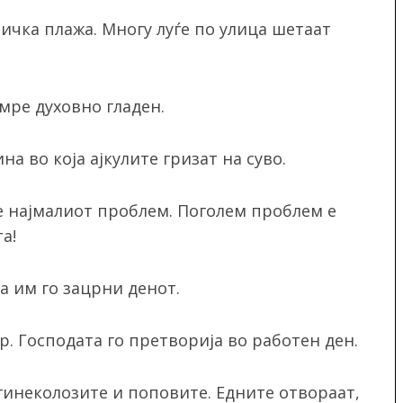
ичка плажа. Многу луѓе по улица шетаат
мре духовно гладен.
 во која ајкулите гризат на суво.
е најмалиот проблем. Поголем проблем е
а!
а им го зацрни денот.
р. Господата го претворија во работен ден.
гинеколозите и поповите. Едните отвораат,