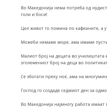
Во Македонија нема потреба од нудист
голи и боси!
Цел живот го помина по кафеаните, а у
Можеби немаме море, ама имаме пустина
Малиот број на децата во училиштата 
зголемениот број на деца во политикат
Се збогати преку ноќ, ама на многумин
Господ го создаде седмиот ден за одмо
Во Македонија најмногу работа имаат 