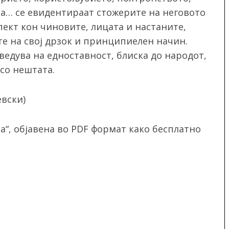
та… се евидентираат стожерите на неговото
пект кон чиновите, лицата и настаните,
те на свој дрзок и принципиелен начин.
ведува на едноставност, блиска до народот,
со нештата.
евски)
а“, објавена во PDF формат како бесплатно