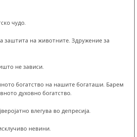
тско чудо.
за заштита на животните. Здружение за
ишто не зависи.
лното богатство на нашите богаташи. Барем
вното духовно богатство.
јверојатно влегува во депресија.
 исклучиво невини.