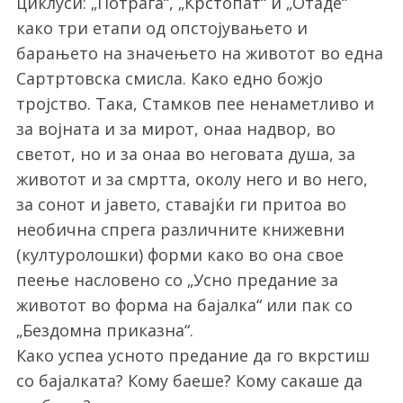
циклуси: „Потрага“, „Крстопат“ и „Отаде“
како три етапи од опстојувањето и
барањето на значењето на животот во една
Сартртовска смисла. Како едно божјо
тројство. Така, Стамков пее ненаметливо и
за војната и за мирот, онаа надвор, во
светот, но и за онаа во неговата душа, за
животот и за смртта, околу него и во него,
за сонот и јавето, ставајќи ги притоа во
необична спрега различните книжевни
(културолошки) форми како во она свое
пеење насловено со „Усно предание за
животот во форма на бајалка“ или пак со
„Бездомна приказна“.
Како успеа усното предание да го вкрстиш
со бајалката? Кому баеше? Кому сакаше да