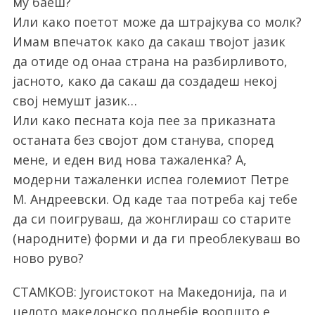
му баеш?
Или како поетот може да штрајкува со молк?
Имам впечаток како да сакаш твојот јазик
да отиде од онаа страна на разбирливото,
јасното, како да сакаш да создадеш некој
свој немушт јазик…
Или како песната која пее за приказната
останата без својот дом станува, според
мене, и еден вид нова тажаленка? А,
модерни тажаленки испеа големиот Петре
М. Андреевски. Од каде таа потреба кај тебе
да си поигруваш, да жонглираш со старите
(народните) форми и да ги преоблекуваш во
ново руво?
СТАМКОВ: Југоистокот на Македонија, па и
целото македонско поднебје воопшто е