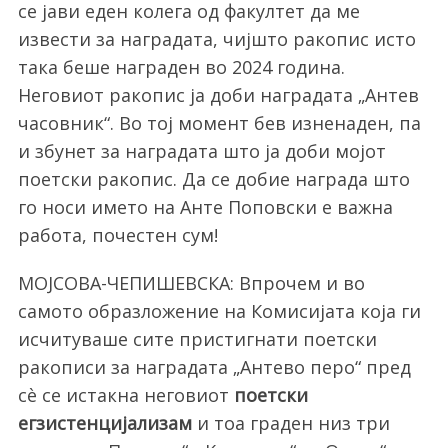
се јави еден колега од факултет да ме
извести за наградата, чијшто ракопис исто
така беше награден во 2024 година.
Неговиот ракопис ја доби наградата „Антев
часовник“. Во тој момент бев изненаден, па
и збунет за наградата што ја доби мојот
поетски ракопис. Да се добие награда што
го носи името на Анте Поповски е важна
работа, почестен сум!
МОЈСОВА-ЧЕПИШЕВСКА: Впрочем и во
самото образложение на Комисијата која ги
исчитуваше сите пристигнати поетски
ракописи за наградата „Антево перо“ пред
сè се истакна неговиот
поетски
егзистенцијализам
и тоа граден низ три