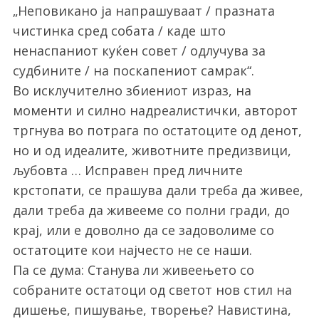
„Неповикано ја напрашуваат / празната
чистинка сред собата / каде што
ненаспаниот куќен совет / одлучува за
судбините / на поскапениот самрак“.
Во исклучително збиениот израз, на
моменти и силно надреалистички, авторот
тргнува во потрага по остатоците од денот,
но и од идеалите, животните предизвици,
љубовта … Исправен пред личните
крстопати, се прашува дали треба да живее,
дали треба да живееме со полни гради, до
S
крај, или е доволно да се задоволиме со
e
остатоците кои најчесто не се наши.
a
Па се дума: Станува ли живеењето со
r
c
собраните остатоци од светот нов стил на
h
дишење, пишување, творење? Навистина,
f