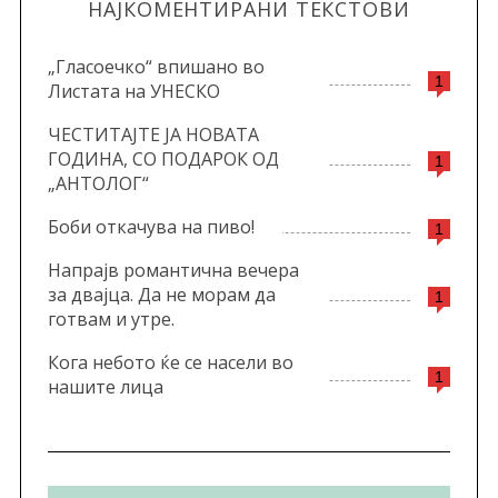
НАЈКОМЕНТИРАНИ ТЕКСТОВИ
„Гласоечко“ впишано во
1
Листата на УНЕСКО
ЧЕСТИТАЈТЕ ЈА НОВАТА
ГОДИНА, СО ПОДАРОК ОД
1
„АНТОЛОГ“
Боби откачува на пиво!
1
Напрајв романтична вечера
за двајца. Да не морам да
1
готвам и утре.
Кога небото ќе се насели во
1
нашите лица