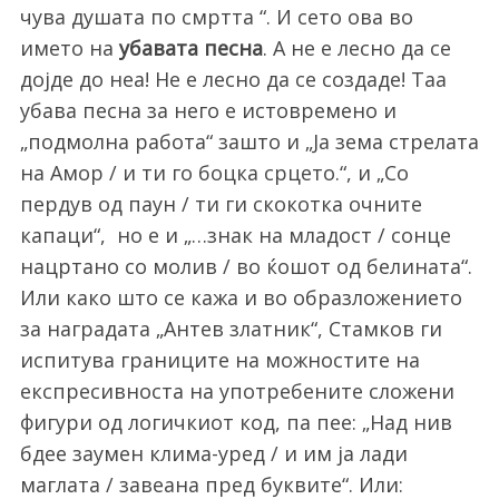
чува душата по смртта “. И сето ова во
името на
убавата песна
. А не е лесно да се
дојде до неа! Не е лесно да се создаде! Таа
убава песна за него е истовремено и
„подмолна работа“ зашто и „Ја зема стрелата
на Амор / и ти го боцка срцето.“, и „Со
пердув од паун / ти ги скокотка очните
капаци“, но е и „…знак на младост / сонце
нацртано со молив / во ќошот од белината“.
Или како што се кажа и во образложението
за
наградата „Антев златник“
, Стамков ги
испитува границите на можностите на
експресивноста на употребените сложени
фигури од логичкиот код, па пее: „Над нив
бдее заумен клима-уред / и им ја лади
маглата / завеана пред буквите“. Или: