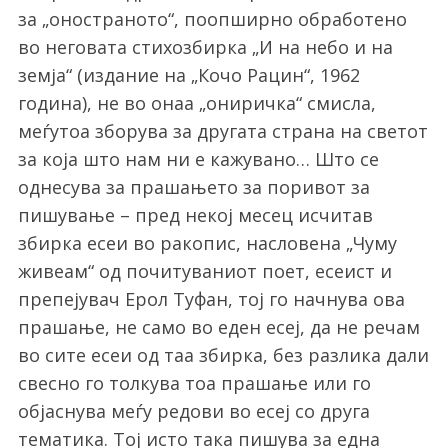
за „оностраното“, поопширно обработено
во неговата стихозбирка „И на небо и на
земја“ (издание на „Кочо Рацин“, 1962
година), не во онаа „ониричка“ смисла,
меѓутоа зборува за другата страна на светот
за која што нам ни е кажувано… Што се
однесува за прашањето за поривот за
пишување – пред некој месец исчитав
збирка есеи во ракопис, насловена „Чуму
живеам“ од почитуваниот поет, есеист и
препејувач Ерол Туфан, тој го начнува ова
прашање, не само во еден есеј, да не речам
во сите есеи од таа збирка, без разлика дали
свесно го толкува тоа прашање или го
објаснува меѓу редови во есеј со друга
тематика. Тој исто така пишува за една