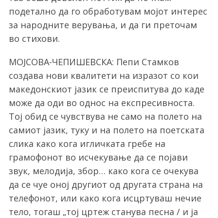
подетално да го обработувам мојот интерес
за народните верувања, и да ги преточам
во стихови.
МОЈСОВА-ЧЕПИШЕВСКА: Пепи Стамков
создава нови квалитети на изразот со кои
македонскиот јазик се преиспитува до каде
може да оди во однос на експресивноста.
Тој обид се чувствува не само на полето на
самиот јазик, туку и на полето на поетската
слика како кога игличката гребе на
грамофонот во исчекување да се појави
звук, мелодија, збор… како кога се очекува
да се чуе оној другиот од другата страна на
телефонот, или како кога исцртуваш нечие
тело, тогаш „тој цртеж станува песна / и ја