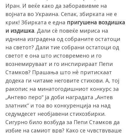
Иран. И веќе како да заборавивме на
војната во Украина. Сепак, збирката не е
крик! Збирката е една
пригушена воздишка
и издишка
. Дали сѐ повеќе мириса на
иднина изградена од собраните остатоци
на светот? Дали тие собрани остатоци од
светот е она што истовремено и го
вознемируваат и го инспирираат Пепи
Стамков? Прашања што нѐ притискаат
додека ги читаме неговите стихови. А, тој
ракопис на минатогодишниот конкурс за
„Антево перо“ ја доби наградата „Антев
златник“ и тоа во конкуренција на над
седумдесет необјавени стихозбирки.
Сигурно било возбуда за Пепи Стамков да
избие на самиот врв? Како се чувствуваше