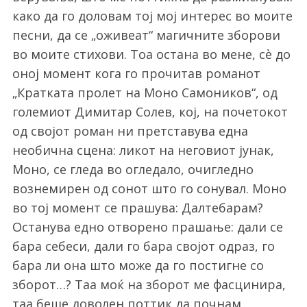
како да го доловам тој мој интерес во моите
песни, да се „оживеат“ магичните зборови
во моите стихови. Тоа остана во мене, сè до
оној момент кога го прочитав романот
„Кратката пролет на Моно Самоников“, од
големиот Димитар Солев, кој, на почетокот
од својот роман ни претставува една
необична сцена: ликот на неговиот јунак,
Моно, се гледа во огледало, очигледно
вознемирен од сонот што го сонувал. Моно
во тој момент се прашува: Далтебарам?
Останува едно отворено прашање: дали се
бара себеси, дали го бара својот одраз, го
бара ли она што може да го постигне со
зборот…? Таа моќ на зборот ме фасцинира,
таа беше доволен поттик да почнам