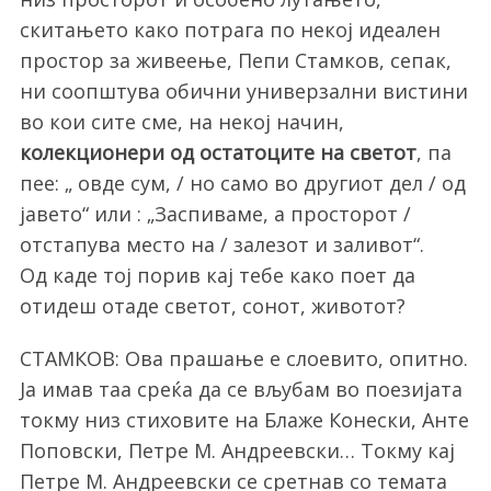
скитањето како потрага по некој идеален
простор за живеење, Пепи Стамков, сепак,
ни соопштува обични универзални вистини
во кои сите сме, на некој начин,
колекционери од остатоците на светот
, па
пее: „ овде сум, / но само во другиот дел / од
јавето“ или : „Заспиваме, а просторот /
отстапува место на / залезот и заливот“.
Од каде тој порив кај тебе како поет да
отидеш отаде светот, сонот, животот?
СТАМКОВ:
Ова прашање е слоевито, опитно.
Ја имав таа среќа да се вљубам во поезијата
токму низ стиховите на Блаже Конески, Анте
Поповски, Петре М. Андреевски… Токму кај
Петре М. Андреевски се сретнав со темата