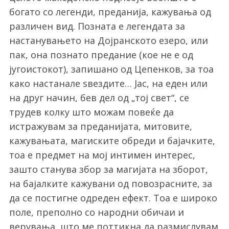
богато со легенди, преданија, кажувања од
различен вид. Позната е легендата за
настанувањето на Дојранското езеро, или
пак, она познато предание (кое не е од
југоистокот), запишано од Цепенков, за тоа
како настанале ѕвездите… Јас, на еден или
на друг начин, бев дел од „тој свет“, се
трудев колку што можам повеќе да
истражувам за преданијата, митовите,
кажувањата, магиските обреди и бајачките,
тоа е предмет на мој интимен интерес,
зашто станува збор за магијата на зборот,
на бајалките кажувани од повозрасните, за
да се постигне одреден ефект. Тоа е широко
поле, преполно со народни обичаи и
верувања, што ме поттикна да размислувам