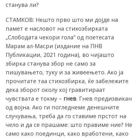
станува ли?
o
r
СТАМКОВ: Нешто прво што ми дојде на
:
памет е насловот на стихозбирката
„Слободата чекори гола“ од поетесата
Марам ал-Масри (издание на ПНВ
Публикации, 2021 година), во чијашто
збирка станува збор не само за
пишувањето, туку и за живеењето. Ако ја
прочитате таа стихозбирка, ќе забележите
дека зборот околу кој гравитираат
чувствата е токму –
гнев
. Гнев предизвикан
од војна. Ако ги погледнеме денешните
случувања, треба да го ставиме прстот на
чело и да се прашаме: што правиме ние? Не
само како поединци, како вработени, како