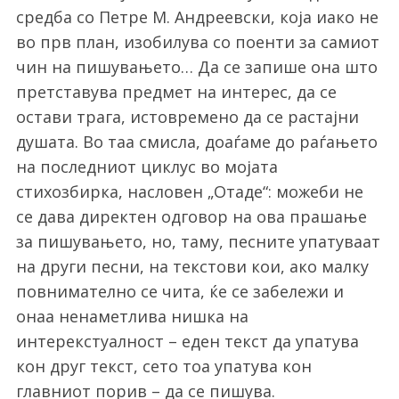
средба со Петре М. Андреевски, која иако не
во прв план, изобилува со поенти за самиот
чин на пишувањето… Да се запише она што
претставува предмет на интерес, да се
остави трага, истовремено да се растајни
душата. Во таа смисла, доаѓаме до раѓањето
на последниот циклус во мојата
стихозбирка, насловен „Отаде“: можеби не
се дава директен одговор на ова прашање
за пишувањето, но, таму, песните упатуваат
на други песни, на текстови кои, ако малку
повнимателно се чита, ќе се забележи и
онаа ненаметлива нишка на
интерекстуалност – еден текст да упатува
кон друг текст, сето тоа упатува кон
главниот порив – да се пишува.