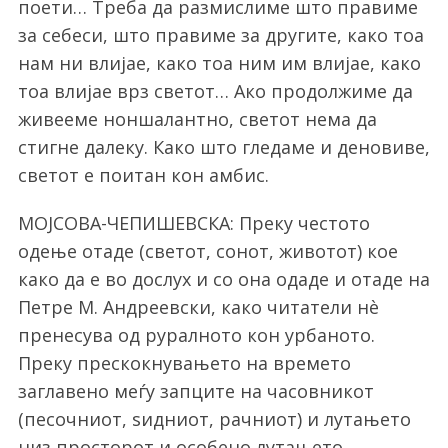
поети… Треба да размислиме што правиме
за себеси, што правиме за другите, како тоа
нам ни влијае, како тоа ним им влијае, како
тоа влијае врз светот… Ако продолжиме да
живееме ноншалантно, светот нема да
стигне далеку. Како што гледаме и деновиве,
светот е поитан кон амбис.
МОЈСОВА-ЧЕПИШЕВСКА: Преку честото
одење отаде (светот, сонот, животот) кое
како да е во дослух и со она одаде и отаде на
Петре М. Андреевски, како читатели нè
пренесува од руралното кон урбаното.
Преку прескокнувањето на времето
заглавено меѓу запците на часовникот
(песочниот, ѕидниот, рачниот) и лутањето
низ просторот и особено лутањето,