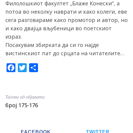
Филолошкиот факултет „Блаже Конески“, а
потоа во неколку наврати и како колеги, еве
сега разговараме како промотор и автор, но
и како двајца вљубеници во поетскиот
израз.
Посакувам збирката да си го најде
вистинскиот пат до срцата на читателите…
F
T
S
a
w
h
c
i
a
e
t
r
Тагови од објавата
b
t
e
број 175-176
o
e
o
r
k
FACEBOOK
TWITTER