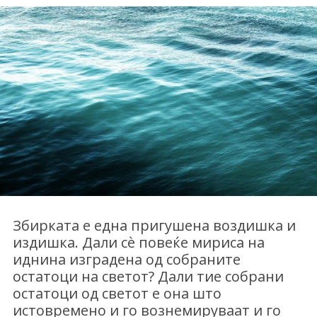
Збирката е една пригушена воздишка и
издишка. Дали сѐ повеќе мириса на
иднина изградена од собраните
остатоци на светот? Дали тие собрани
остатоци од светот е она што
истовремено и го вознемируваат и го