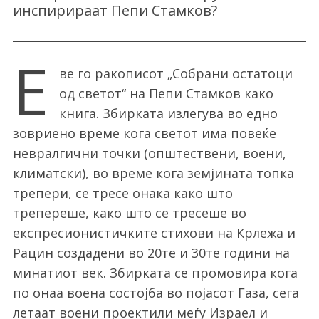
инспирираат Пепи Стамков?
Е
ве го ракописот „Собрани остатоци
од светот“ на Пепи Стамков како
книга. Збирката излегува во едно
зовриено време кога светот има повеќе
невралгични точки (општествени, воени,
климатски), во време кога земјината топка
трепери, се тресе онака како што
трепереше, како што се тресеше во
експресионистичките стихови на Крлежа и
Рацин создадени во 20те и 30те години на
минатиот век. Збирката се промовира кога
по онаа воена состојба во појасот Газа, сега
летаат воени проектили меѓу Израел и