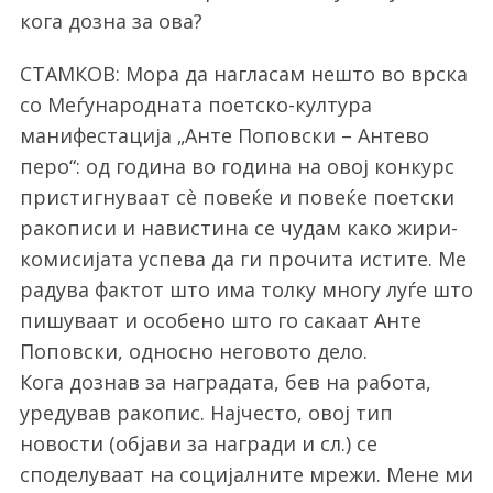
кога дозна за ова?
СТАМКОВ: Мора да нагласам нешто во врска
со Меѓународната поетско-култура
манифестација „Анте Поповски – Антево
перо“: од година во година на овој конкурс
пристигнуваат сè повеќе и повеќе поетски
ракописи и навистина се чудам како жири-
комисијата успева да ги прочита истите. Ме
радува фактот што има толку многу луѓе што
пишуваат и особено што го сакаат Анте
Поповски, односно неговото дело.
Кога дознав за наградата, бев на работа,
уредував ракопис. Најчесто, овој тип
новости (објави за награди и сл.) се
споделуваат на социјалните мрежи. Мене ми