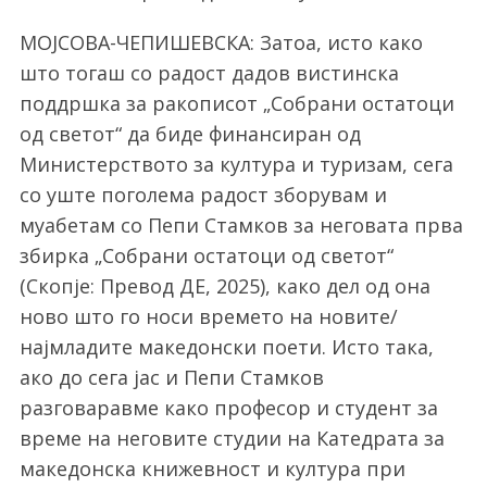
МОЈСОВА-ЧЕПИШЕВСКА: Затоа, исто како
што тогаш со радост дадов
вистинска
поддршка за ракописот
„Собрани остатоци
од светот“
да биде финансиран од
Министерството за култура и туризам, сега
со уште поголема радост зборувам и
муабетам со Пепи Стамков за неговата прва
збирка „Собрани остатоци од светот“
(Скопје: Превод ДЕ, 2025), како дел од она
ново што го носи времето на новите/
најмладите македонски поети. Исто така,
ако до сега јас и Пепи Стамков
разговаравме како професор и студент за
време на неговите студии на Катедрата за
македонска книжевност и култура при