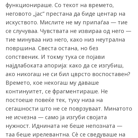
функционираше. Со текот на времето,
неговото „јас“ престана да биде центар на
искуството. Мислите не му припаѓаа — тие
се случуваа. Чувствата не извираа од него —
тие минуваа низ него, како низ неутрална
површина. Свеста остана, но без
сопственик. И токму тука се појави
најдлабоката апорија: како да се изгубиш,
ако никогаш не си бил цврсто воспоставен?
Времето, кое некогаш му даваше
континуитет, се фрагментираше. Не
постоеше повеќе тек, туку низа на
сегашности што не се поврзуваат. Минатото
не исчезна — само ја изгуби својата
нужност. Иднината не беше непозната —
таа беше ирелевантна. Сè се сведуваше на