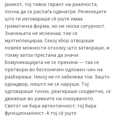
Јазикот, тој тивок гарант на реалноста,
почна да се распаѓа одвнатре. Речениците
што ги изговараше сè уште имаа
граматичка форма, но не носеа сигурност.
Значењата не исчезнаа; тие се
мултиплицираа. Секој збор отвораше
повеќе можности отколку што затвораше, и
токму затоа престана да значи.
Комуникацијата не се прекина — таа се
претвори во бесконечен одложен чин на
разбирање. Никој не го забележа тоа. Зашто
однадвор, ништо не се наруши. Тој
одговараше точно, реагираше соодветно, се
движеше во рамките на очекуваното.
Светот не бара автентичност; тој бара
функционалност. А тој сè уште