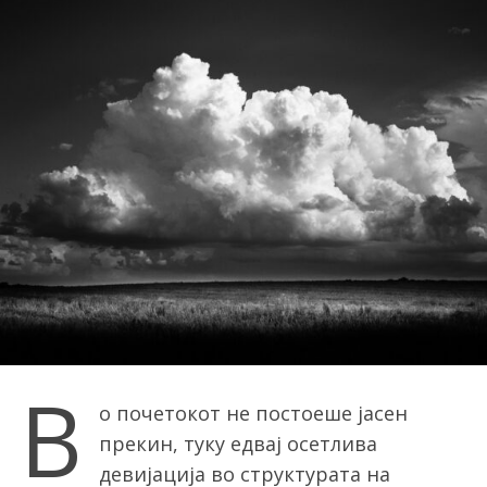
В
о почетокот не постоеше јасен
прекин, туку едвај осетлива
девијација во структурата на