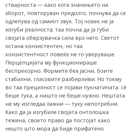
стварноста — како кога значењето на
зборот, повторуван предолго, почнува да се
одлепува од самиот звук. Тој човек не ја
изгуби реалноста; таа почна да ја губи
својата обврзувачка сила врз него. Светот
остана конзистентен, но таа
конзистентност повеќе не го уверуваше.
Перцепцијата му функционираше
беспрекорно. Формите беа јасни, боите
стабилни, гласовите разбирливи. Но токму
во таа прецизност се појави пукнатината: сè
беше тука, а ништо не беше нужно. Нештата
не му изгледаа лажни — туку непотребни.
Како да ја изгубиле својата онтолошка
тежина, своето право да постојат како
нешто што мора да биде прифатено.