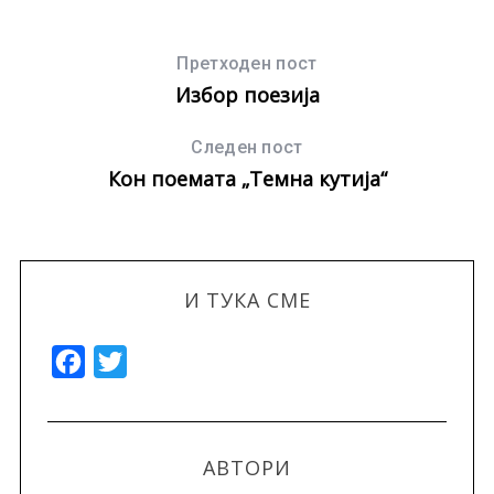
Претходен пост
Избор поезија
Следен пост
Кон поемата „Темна кутија“
И ТУКА СМЕ
F
T
a
w
c
i
e
t
АВТОРИ