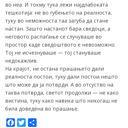
во неа. И токму тука лежи најдлабоката
тешкотија: не во губењето на реалноста,
туку во неможноста таа загуба да стане
настан. Зашто настанот бара сведоци, а
неговото распаѓање се случуваше во
простор каде сведоштвото е невозможно.
Тој не исчезнуваше — тој стануваше
недокажлив.
На крајот, не остана прашањето дали
реалноста постои, туку дали постои нешто
што може да ја потврди. А во отсуство на
таква потврда, светот продолжи — не како
вистина, туку како навика што никогаш не
била доведена во прашање.
F
T
S