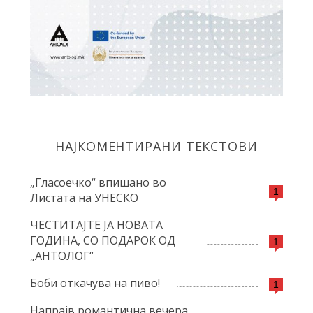
НАЈКОМЕНТИРАНИ ТЕКСТОВИ
„Гласоечко“ впишано во
1
Листата на УНЕСКО
ЧЕСТИТАЈТЕ ЈА НОВАТА
ГОДИНА, СО ПОДАРОК ОД
1
„АНТОЛОГ“
Боби откачува на пиво!
1
Напрајв романтична вечера