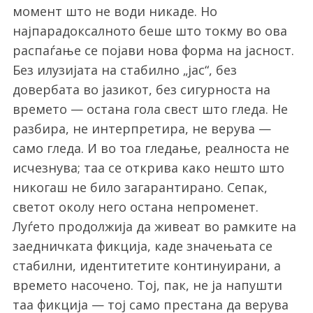
момент што не води никаде. Но
најпарадоксалното беше што токму во ова
распаѓање се појави нова форма на јасност.
Без илузијата на стабилно „јас“, без
довербата во јазикот, без сигурноста на
времето — остана гола свест што гледа. Не
разбира, не интерпретира, не верува —
само гледа. И во тоа гледање, реалноста не
исчезнува; таа се открива како нешто што
никогаш не било загарантирано. Сепак,
светот околу него остана непроменет.
Луѓето продолжија да живеат во рамките на
заедничката фикција, каде значењата се
стабилни, идентитетите континуирани, а
времето насочено. Тој, пак, не ја напушти
таа фикција — тој само престана да верува