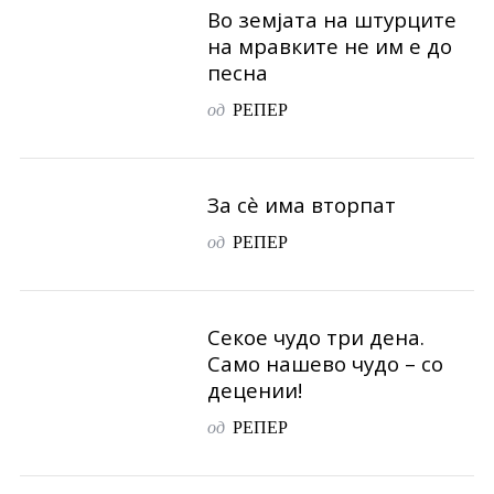
Во земјата на штурците
на мравките не им е до
песна
од
РЕПЕР
За сè има вторпат
од
РЕПЕР
Секое чудо три дена.
Само нашево чудо – со
децении!
од
РЕПЕР