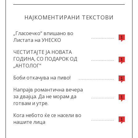
НАЈКОМЕНТИРАНИ ТЕКСТОВИ
„Гласоечко“ впишано во
1
Листата на УНЕСКО
ЧЕСТИТАЈТЕ ЈА НОВАТА
ГОДИНА, СО ПОДАРОК ОД
1
„АНТОЛОГ“
Боби откачува на пиво!
1
Напрајв романтична вечера
за двајца. Да не морам да
1
готвам и утре.
Кога небото ќе се насели во
1
нашите лица