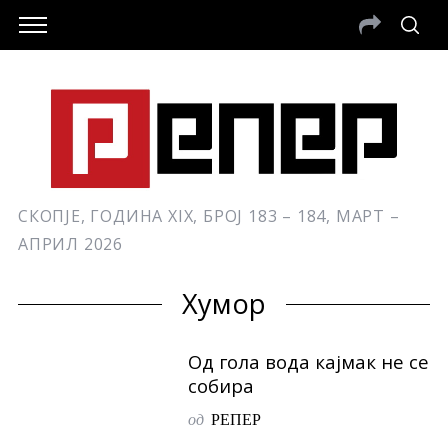
СКОПЈЕ, ГОДИНА XIX, БРОЈ 183 – 184, МАРТ –
АПРИЛ 2026
Хумор
Од гола вода кајмак не се
собира
од
РЕПЕР