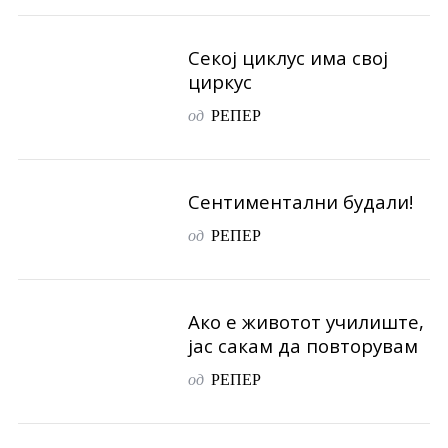
Секој циклус има свој
циркус
од
РЕПЕР
Сентиментални будали!
од
РЕПЕР
Ако е животот училиште,
јас сакам да повторувам
од
РЕПЕР