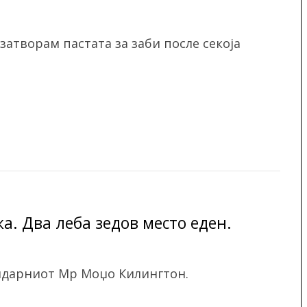
 затворам пастата за заби после секоја
а. Два леба зедов место еден.
ендарниот Мр Моџо Килингтон.