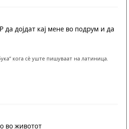
 да дојдат кај мене во подрум и да
бука“ кога сè уште пишуваат на латиница.
ло во животот