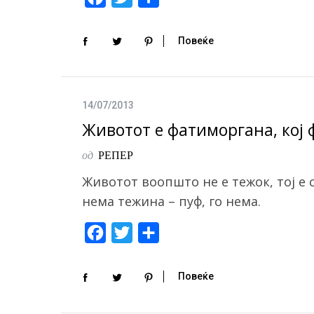
a
w
h
c
i
a
Повеќе
e
t
r
b
t
e
o
e
14/07/2013
o
r
Животот е фатиморгана, кој 
k
од
РЕПЕР
Животот воопшто не е тежок, тој е
нема тежина – пуф, го нема.
F
T
S
a
w
h
c
i
a
Повеќе
e
t
r