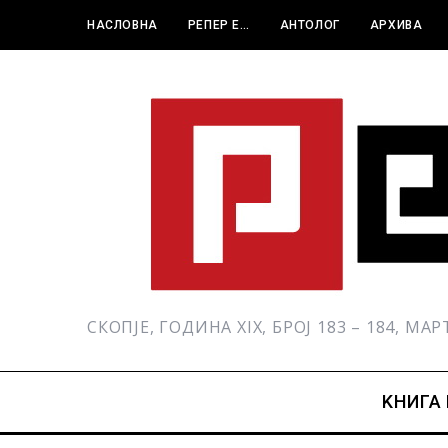
НАСЛОВНА
РЕПЕР Е…
АНТОЛОГ
АРХИВА
СКОПЈЕ, ГОДИНА XIX, БРОЈ 183 – 184, МА
KНИГА