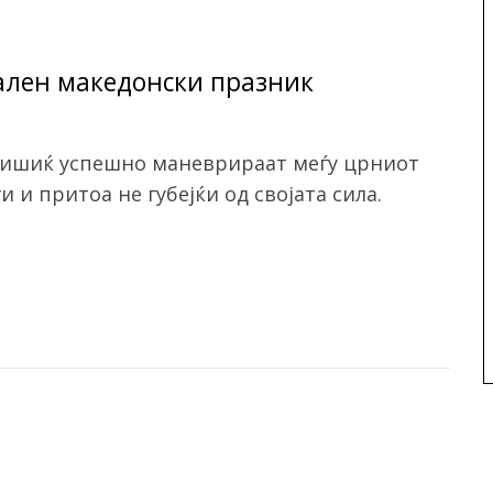
ален македонски празник
анишиќ успешно маневрираат меѓу црниот
 и притоа не губејќи од својата сила.