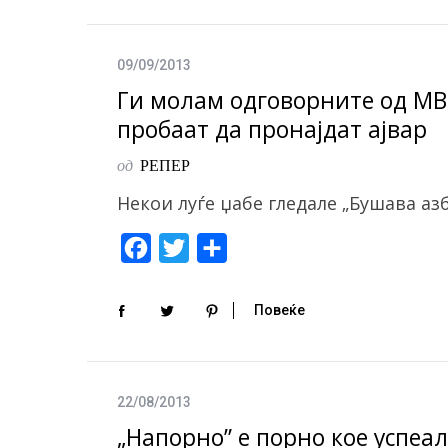
e
t
r
S
b
t
e
e
o
e
a
09/09/2013
r
o
r
Ги молам одговорните од МВР
c
k
пробаат да пронајдат ајвар
h
f
од
РЕПЕР
o
r
Некои луѓе џабе гледале „Бушава аз
:
F
T
S
a
w
h
c
i
a
Повеќе
e
t
r
b
t
e
o
e
22/08/2013
o
r
„Напорно” е порно кое успеа