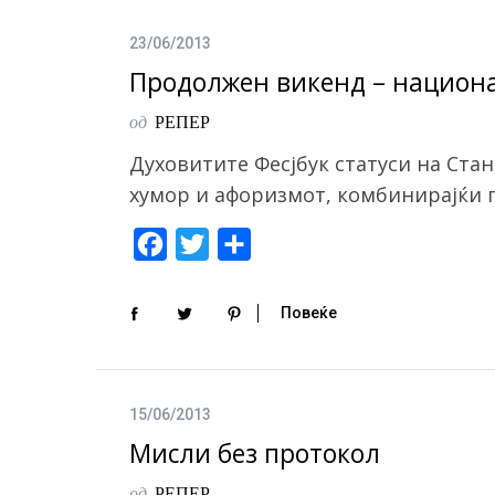
b
t
e
o
e
23/06/2013
o
r
Продолжен викенд – национ
k
од
РЕПЕР
Духовитите Фесјбук статуси на Ст
хумор и афоризмот, комбинирајќи ги
F
T
S
a
w
h
c
i
a
Повеќе
e
t
r
b
t
e
o
e
15/06/2013
o
r
Мисли без протокол
k
од
РЕПЕР