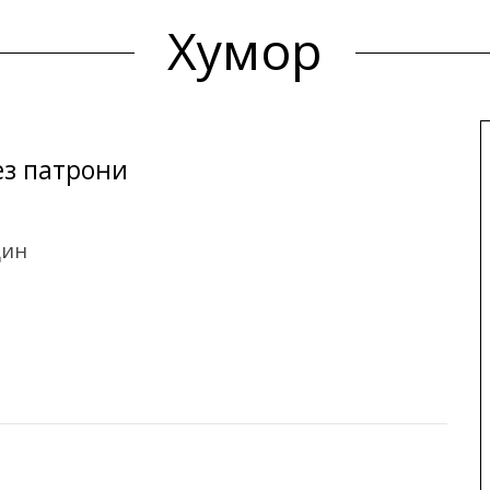
Хумор
ез патрони
дин