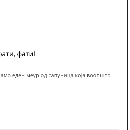
фати, фати!
 само еден меур од сапуница која воопшто