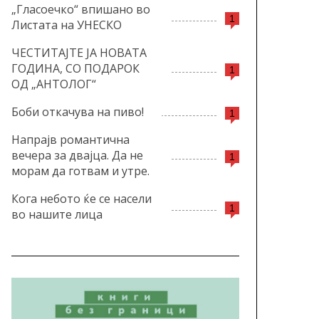
„Гласоечко“ впишано во
1
Листата на УНЕСКО
ЧЕСТИТАЈТЕ ЈА НОВАТА
ГОДИНА, СО ПОДАРОК
1
ОД „АНТОЛОГ“
Боби откачува на пиво!
1
Напрајв романтична
вечера за двајца. Да не
1
морам да готвам и утре.
Кога небото ќе се насели
1
во нашите лица