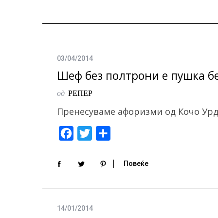
03/04/2014
Шеф без полтрони е пушка б
од
РЕПЕР
Пренесуваме афоризми од Кочо Ур
F
T
S
a
w
h
c
i
a
Повеќе
e
t
r
b
t
e
o
e
14/01/2014