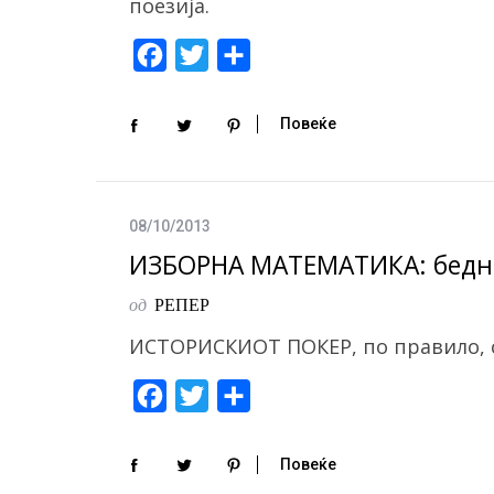
поезија.
F
T
S
a
w
h
c
i
a
Повеќе
e
t
r
b
t
e
o
e
08/10/2013
o
r
ИЗБОРНА МАТЕМАТИКА: бедни
k
од
РЕПЕР
ИСТОРИСКИОТ ПОКЕР, по правило, с
F
T
S
a
w
h
c
i
a
Повеќе