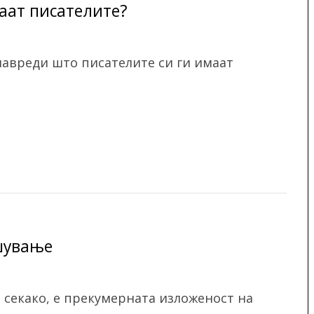
аат писателите?
навреди што писателите си ги имаат
шување
, секако, е прекумерната изложеност на