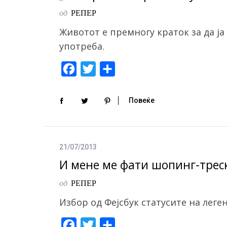
k
од
РЕПЕР
Животот е премногу краток за да ја
употреба.
F
T
S
a
w
h
c
i
a
Повеќе
e
t
r
b
t
e
o
e
21/07/2013
o
r
И мене ме фати шопинг-треск
k
од
РЕПЕР
Избор од Фејсбук статусите на лег
F
T
S