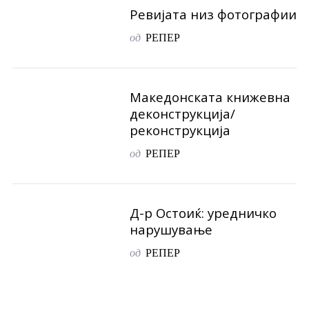
Ревијата низ фотографии
од
РЕПЕР
Македонската книжевна
деконструкција/
реконструкција
од
РЕПЕР
Д-р Остоиќ: уредничко
нарушување
од
РЕПЕР