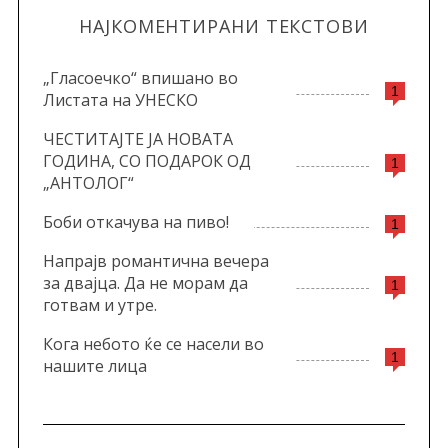
НАЈКОМЕНТИРАНИ ТЕКСТОВИ
„Гласоечко“ впишано во
1
Листата на УНЕСКО
ЧЕСТИТАЈТЕ ЈА НОВАТА
ГОДИНА, СО ПОДАРОК ОД
1
„АНТОЛОГ“
Боби откачува на пиво!
1
Напрајв романтична вечера
за двајца. Да не морам да
1
готвам и утре.
Кога небото ќе се насели во
1
нашите лица