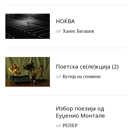
НОЌВА
од
Ханис Багашов
Поетска се(ле)кција (2)
од
Кутија на спомени
Избор поезија од
Еуџенио Монтале
од
РЕПЕР