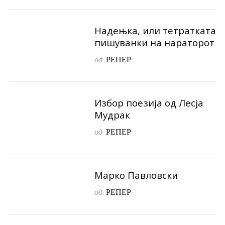
Надењка, или тетратката
пишуванки на нараторот
од
РЕПЕР
Избор поезија од Лесја
Мудрак
од
РЕПЕР
Марко Павловски
од
РЕПЕР