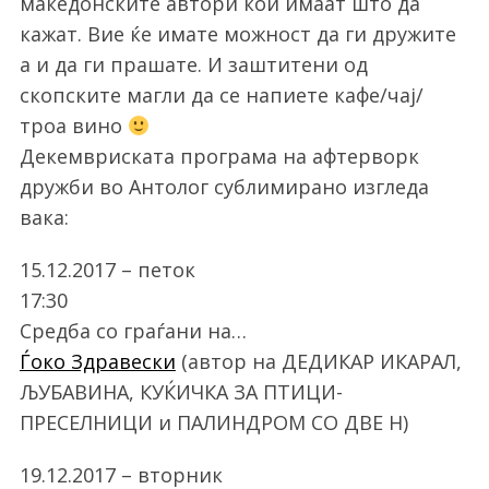
македонските автори кои имаат што да
кажат. Вие ќе имате можност да ги дружите
а и да ги прашате. И заштитени од
скопските магли да се напиете кафе/чај/
троа вино
Декемвриската програма на афтерворк
дружби во Антолог сублимирано изгледа
вака:
15.12.2017 – петок
17:30
Средба со граѓани на…
Ѓоко Здравески
(автор на ДЕДИКАР ИКАРАЛ,
ЉУБАВИНА, КУЌИЧКА ЗА ПТИЦИ-
ПРЕСЕЛНИЦИ и ПАЛИНДРОМ СО ДВЕ Н)
19.12.2017 – вторник