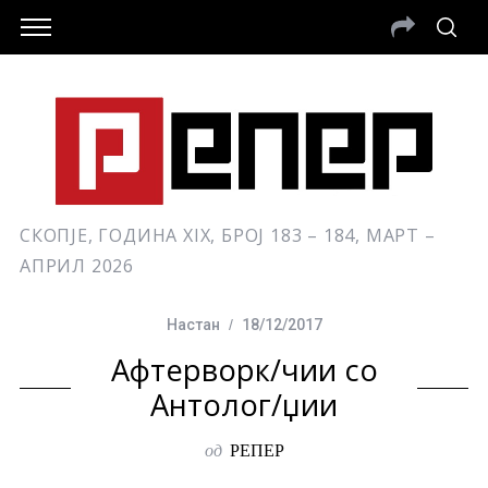
СКОПЈЕ, ГОДИНА XIX, БРОЈ 183 – 184, МАРТ –
АПРИЛ 2026
Настан
18/12/2017
Афтерворк/чии со
Антолог/џии
од
РЕПЕР