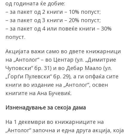
од годината ќе добие:
– за пакет од 2 книги – 10% попуст;
– за пакет од 3 книги – 20% попуст;
– за пакет од 4 или повеќе книги – 30%
попуст.
Акцијата важи само во двете книжарници
на „Антолог“ – во Центар (ул. „Димитрие
Чуповски“ бр. 31) и во Дебар Маало (ул.
„Ѓорѓи Пулевски“ бр. 29), а ги опфаќа сите
книги во издание на „Антолог“, освен
книгите на Ана Бучевиќ.
Изненадување за секоја дама
На 1 декември во книжарниците на
„Антолог“ започна и една друга акција, која