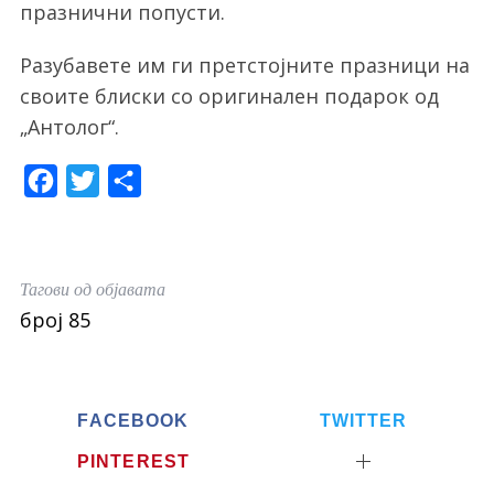
празнични попусти.
Разубавете им ги претстојните празници на
своите блиски со оригинален подарок од
„Антолог“.
F
T
S
a
w
h
c
i
a
e
t
r
Тагови од објавата
b
t
e
број 85
o
e
o
r
k
FACEBOOK
TWITTER
PINTEREST