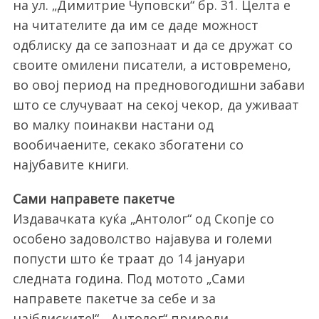
на ул. „Димитрие Чуповски“ бр. 31. Целта е
на читателите да им се даде можност
одблиску да се запознаат и да се дружат со
своите омилени писатели, а истовремено,
во овој период на предновогодишни забави
што се случуваат на секој чекор, да уживаат
во малку поинакви настани од
вообичаените, секако збогатени со
најубавите книги.
Сами направете пакетче
Издавачката куќа „Антолог“ од Скопје со
особено задоволство најавува и големи
попусти што ќе траат до 14 јануари
следната година. Под мотото „Сами
направете пакетче за себе и за
најблиските!“, „Антолог“ приреди