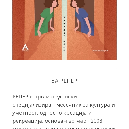
ЗА РЕПЕР
РЕПЕР e прв македонски
специјализиран месечник за култура и
уметност, односно креација и
рекреација, oснован во март 2008
година од страна на група македонски