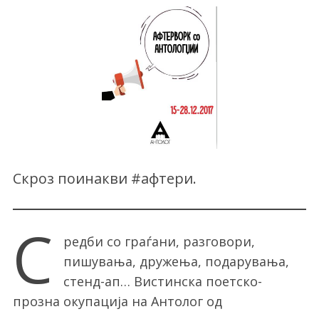
Скроз поинакви #афтери.
С
редби со граѓани, разговори,
пишувања, дружења, подарувања,
стенд-ап… Вистинска поетско-
прозна окупација на Антолог од