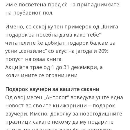
им е посветена пред сè на припадничките
на поубавиот пол.
Имено, со секој купен примерок од „Книга
подарок за посебна дама како тебе“
читателите ќе добијат подарок балсам за
усни „сензилис“ со вкус на јагода и 20%
S
попуст на оваа книга.
e
Акцијата трае од 1 до 31 декември, а
a
количините се ограничени.
r
c
Подарок ваучери за вашите сакани
h
f
Од овој месец „Антолог“ воведува уште една
o
новост во своите книжарници – подарок
r
ваучери. Имено, доколку за новогодишните
:
празници сакате некому да му подарите
книги, но не знаете дали ќе го погодите