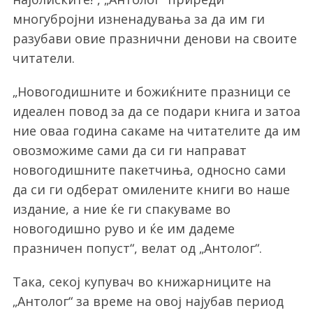
многубројни изненадувања за да им ги
разубави овие празнични денови на своите
читатели.
„Новогодишните и божиќните празници се
идеален повод за да се подари книга и затоа
ние оваа година сакаме на читателите да им
овозможиме сами да си ги направат
новогодишните пакетчиња, односно сами
да си ги одберат омилените книги во наше
издание, а ние ќе ги спакуваме во
новогодишно руво и ќе им дадеме
празничен попуст“, велат од „Антолог“.
Така, секој купувач во книжарниците на
„Антолог“ за време на овој најубав период