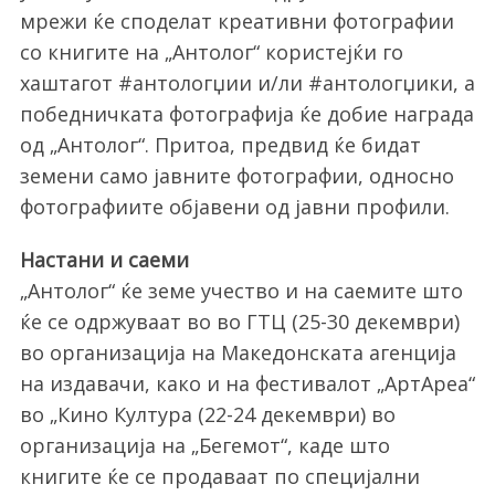
мрежи ќе споделат креативни фотографии
со книгите на „Антолог“ користејќи го
хаштагот #антологџии и/ли #антологџики, а
победничката фотографија ќе добие награда
од „Антолог“. Притоа, предвид ќе бидат
земени само јавните фотографии, односно
фотографиите објавени од јавни профили.
Настани и саеми
„Антолог“ ќе земе учество и на саемите што
ќе се одржуваат во во ГТЦ (25-30 декември)
во организација на Македонската агенција
на издавачи, како и на фестивалот „АртАреа“
во „Кино Култура (22-24 декември) во
организација на „Бегемот“, каде што
книгите ќе се продаваат по специјални