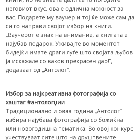
неговиот вкус, ова е одлична можност за
вас. Подарете му ваучер и тој ќе може сам да
си го направи својот избор на книги.
„Ваучерот е знак на внимание, а книгата е
најубав подарок. Уживајте во моментот
бидејќи имате драги луѓе што својата љубов
ја искажале со ваков прекрасен дар!“,
додаваат од „Антолог“.
Избор за најкреативна фотографија со
хаштаг #антологџии
Традиционално и оваа година „Антолог“
избира најубава фотографија со божиќна
или новогодишна тематика. Во овој конкурс
учествуваат сите што на друштвените