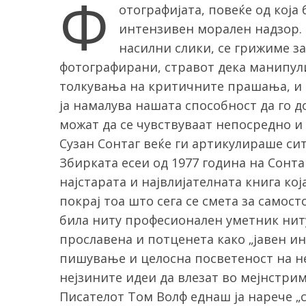
Ф
отографијата, повеќе од која
интензивен морален надзор.
насилни слики, се грижиме за
фотографирани, стравот дека манипул
толкувања на критичните прашања, и
ја намалува нашата способност да го 
можат да се чувствуваат непосредно и 
Сузан Сонтаг веќе ги артикулираше си
Збирката есеи од 1977 година на Сонта
најстарата и највлијателната книга ко
покрај тоа што сега се смета за самос
била ниту професионален уметник нит
прославена и потценета како „јавен ин
пишување и целосна посветеност на не
нејзините идеи да влезат во мејнстрим
Писателот Том Волф еднаш ја нарече „