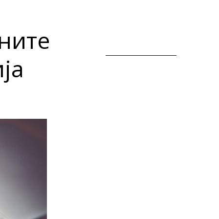
лните
ја