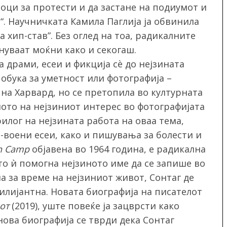
ноци за протести и да застане на подиумот и
л“. Научничката Камила Паглија ја обвинила
 хип-став”. Без оглед на тоа, радикалните
нуваат моќни како и секогаш.
а драми, есеи и фикција сѐ до нејзината
обука за уметност или фотографија –
 на Харвард, но се претопила во културната
лото на нејзиниот интерес во фотографијата
рилог на нејзината работа на оваа тема,
-воени есеи, како и пишувања за болести и
n Camp
објавена во 1964 година, е радикална
то ѝ помогна нејзиното име да се запише во
а за време на нејзиниот живот, Сонтаг де
рилијантна. Новата биографија на писателот
от
(2019), уште повеќе ја зацврсти како
нова биографија се тврди дека Сонтаг