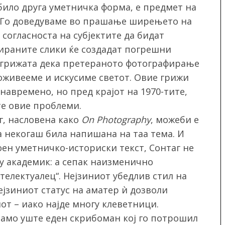
 било друга уметничка форма, е предмет на
 Го доведуваме во прашање ширењето на
 согласноста на субјектите да бидат
ираните слики ќе создадат погрешни
 грижата дека претераното фотографирање
доживееме и искусиме светот. Овие грижи
навремено, но пред крајот на 1970-тите,
те овие проблеми.
г, насловена како
On Photography
, можеби е
ја некогаш била напишана на таа тема. И
тоен уметничко-историски текст, Сонтаг не
у академик: а сепак наизменично
телектуалец“. Нејзиниот убедлив стил на
јзиниот статус на аматер ѝ дозволи
от – иако најде многу клеветници.
само уште еден скрибоман кој го потрошил