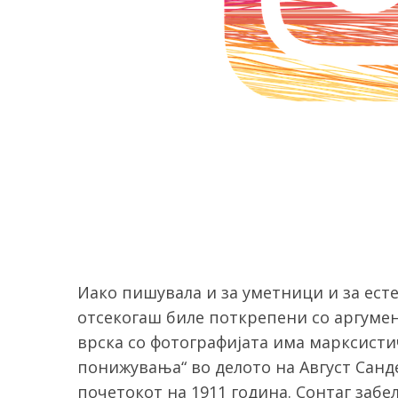
Иако пишувала и за уметници и за ест
отсекогаш биле поткрепени со аргумен
врска со фотографијата има марксисти
понижувања“ во делото на Август Санд
почетокот на 1911 година. Сонтаг заб