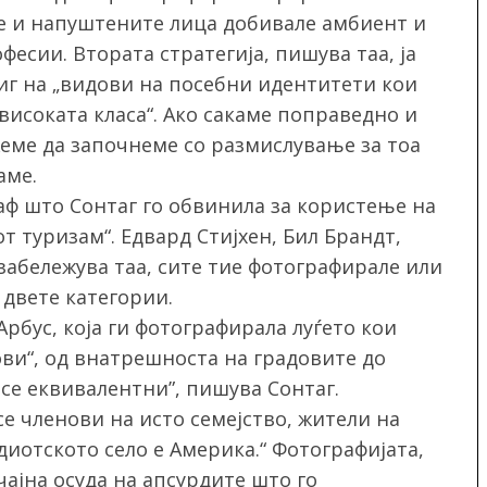
е и напуштените лица добивале амбиент и
есии. Втората стратегија, пишува таа, ја
иг на „видови на посебни идентитети кои
високата класа“. Ако сакаме поправедно и
еме да започнеме со размислување за тоа
аме.
ф што Сонтаг го обвинила за користење на
т туризам“. Едвард Стијхен, Бил Брандт,
забележува таа, сите тие фотографирале или
 двете категории.
Арбус, која ги фотографирала луѓето кои
ови“, од внатрешноста на градовите до
 се еквивалентни”, пишува Сонтаг.
се членови на исто семејство, жители на
идиотското село е Америка.“ Фотографијата,
чајна осуда на апсурдите што го