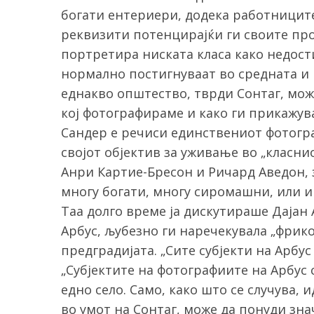
богати ентериери, додека работницит
реквизити потенцирајќи ги своите проф
портретира ниската класа како недост
нормално постигнуваат во средната и 
еднакво општество, тврди Сонтаг, мож
кој фотографираме и како ги прикажув
Сандер е речиси единствениот фотогра
својот објектив за уживање во „класнио
Анри Картие-Бресон и Ричард Аведон, 
многу богати, многу сиромашни, или и
Таа долго време ја дискутираше Дајан 
Арбус, љубезно ги наречекувала „фрик
предградијата. „Сите субјекти на Арбус
„Субјектите на фотографиите на Арбус 
едно село. Само, како што се случува, 
во умот на Сонтаг, може да понуди зна