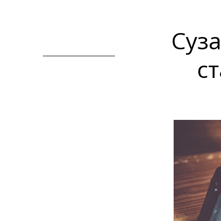
Суза
с