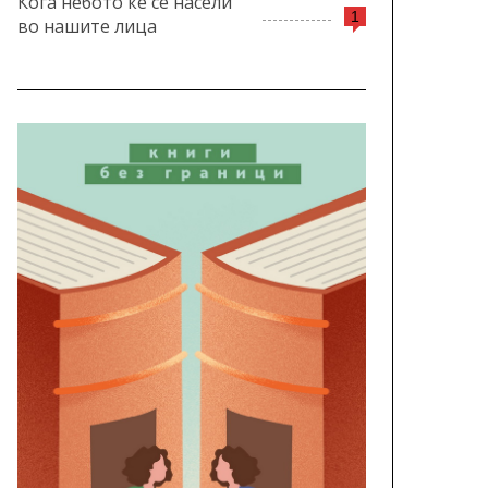
Кога небото ќе се насели
1
во нашите лица