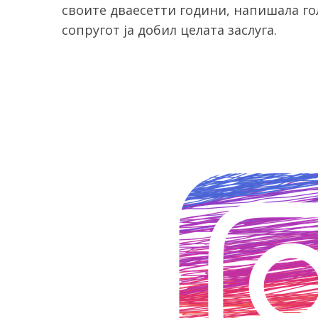
своите дваесетти години, напишала гол
сопругот ја добил целата заслуга.