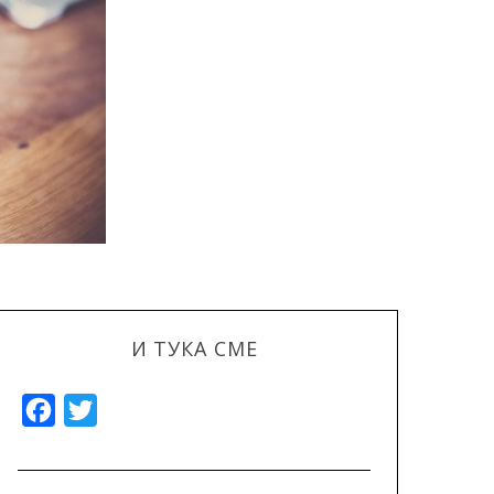
И ТУКА СМЕ
F
T
a
w
c
i