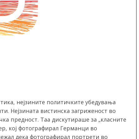
етика, нејзините политичките убедувања
ти. Нејзината вистинска загриженост во
чка предност. Таа дискутираше за „класните
ер, кој фотографирал Германци во
ележал дека фотографирал портрети во