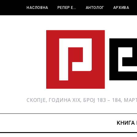
НАСЛОВНА
РЕПЕР Е…
АНТОЛОГ
АРХИВА
СКОПЈЕ, ГОДИНА XIX, БРОЈ 183 – 184, МА
KНИГА