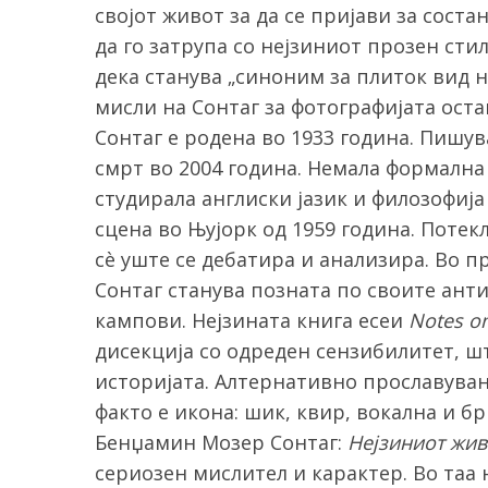
својот живот за да се пријави за соста
да го затрупа со нејзиниот прозен сти
дека станува „синоним за плиток вид на
мисли на Сонтаг за фотографијата оста
S
e
Сонтаг е родена во 1933 година. Пишув
a
смрт во 2004 година. Немала формална 
r
студирала англиски јазик и филозофија
c
сцена во Њујорк од 1959 година. Потек
h
f
сè уште се дебатира и анализира. Во п
o
Сонтаг станува позната по своите анти
r
кампови. Нејзината книга есеи
Notes o
:
дисекција со одреден сензибилитет, ш
историјата. Алтернативно прославуван
факто е икона: шик, квир, вокална и б
Бенџамин Мозер Сонтаг:
Нејзиниот жив
сериозен мислител и карактер. Во таа 