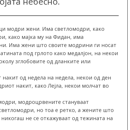
ојата небесно.
ци модри жени. Има светломодри, како
и, како мајка му на Фидан, има
и. Има жени што своите модрини ги носат
атината под грлото како медалјон, на некои
околу зглобовите од дланките или
 накит од недела на недела, некои од ден
дриот накит, како Лејла, некои молчат во
модри, модроцрвените стануваат
ветломодри, но тоа е ретко, а жените што
 никогаш не се откажуваат од тежината на