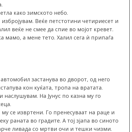
.
ветла како зимското небо.
 избројувам. Веќе петстотини четириесет и
лил веќе не смее да спие во мојот кревет.
ка мамо, а мене тето. Халил сега ѝ припаѓа
 автомобил застанува во дворот, од него
стапува кон куќата, тропа на вратата.
и наслушувам. На Јунус по казна му го
еца.
 му се извртени. Го пренесуваат на раце и
еку раната во градите. А тој зјапа во синото
арче ливада со мртви очи и тешки чизми.