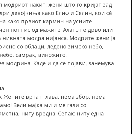
л модриот накит, жени што го кријат зад
дри девојчиња како Елиф и Селин, кои сè
на како првиот кармин на усните.
ен потпис од мажите. Алатот е дрво или
ва нивната модра нијанса. Модрите жени ја
риено со облаци, ледено зимско небо,
небо, самрак, виножито.
ез модрина. Каде и да се појави, занемува
а.
. Жените вртат глава, нема збор, нема
амо! Вели мајка ми и ме гали со
метна, ниту вредна. Сепак: ниту една