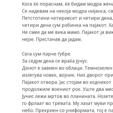
Кога ќе пораснам, ќе бидам модра жена
Се надевам на некоја модра нијанса, с
Петстотини четириесет и четири дена,
четири дена сум робинка на пајакот. Ха
Не смее да ме вика мамо. Пајакот ја ви
нејзе. Престанав да јадам.
Сега сум парче ѓубре.
За седум дена се враќа Јунус.
Денот е завиен во облаци. Темнозелен
излегува човек, војник. Низ дворот при
Пајакот отвора. Јас стојам во ходникот 
продолжиле воениот рок. Уште два мес
Јунис лежи мртов во планината. Нозете
го фрлаат во тревата. Му лазат муви пр
небо. Прекриен со униформата, тој е п