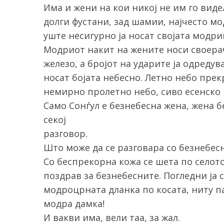
Има и жени на кои никој не им го виде
долги фустани, зад шамии, најчесто мо
уште несигурно ја носат својата модри
Модриот накит на жените носи своерач
S
e
железо, а бројот на ударите ја одреду
a
носат бојата небесно. Летно небо прек
r
немирно пролетно небо, сиво есенско 
c
Само Сонѓул е безнебесна жена, жена б
h
f
секој
o
разговор.
r
Што може да се разговара со безнебесн
:
Со беспрекорна кожа се шета по селото
поздрав за безнебесните. Погледни ја с
модроцрната дланка по косата, ниту па
модра дамка!
И вакви има, вели таа, за жал.