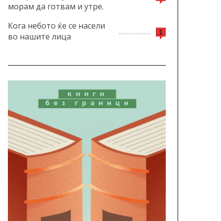
морам да готвам и утре.
Кога небото ќе се насели
1
во нашите лица