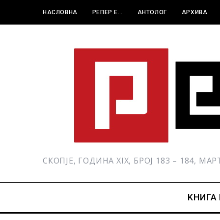
НАСЛОВНА
РЕПЕР Е…
АНТОЛОГ
АРХИВА
СКОПЈЕ, ГОДИНА XIX, БРОЈ 183 – 184, МА
KНИГА