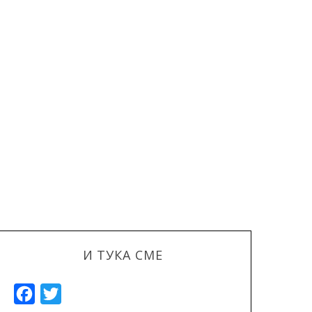
И ТУКА СМЕ
F
T