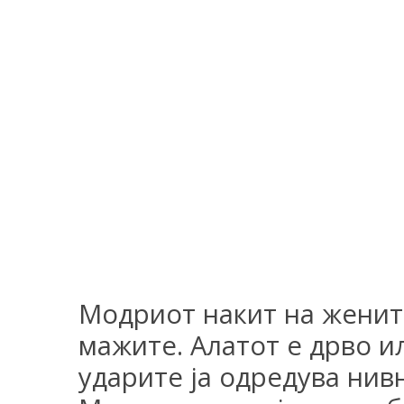
Модриот накит на женит
мажите. Алатот е дрво ил
ударите ја одредува нив