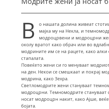
Модрите жени ја носат б
В
о нашата долина живеат стоти
мајка му на Некла, и темномодр
модроцрвени и модроцрни жен
околу вратот како обрач или во вдлабн
модрините им се на рацете, како алки 
стапалата.
Повеќето жени си го менуваат модриот
на ден. Некои се смешкаат и покрај мо
модрина, како Зехра.
Светломодрите жени стануваат темно
модроцрни. Темномодрите стануваат с
носат модроцрн накит, како Ајше, веќе
бојата.