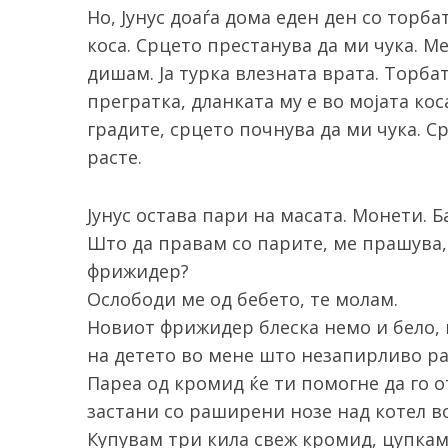
Но, Јунус доаѓа дома еден ден со торб
коса. Срцето престанува да ми чука. М
дишам. Ја турка влезната врата. Торбат
прегратка, дланката му е во мојата кос
градите, срцето почнува да ми чука. С
расте.
Јунус остава пари на масата. Монети. 
Што да правам со парите, ме прашува,
фрижидер?
Ослободи ме од бебето, те молам.
Новиот фрижидер блеска немо и бело, 
на детето во мене што незапирливо ра
Пареа од кромид ќе ти помогне да го о
застани со раширени нозе над котел во
Купувам три кила свеж кромид, цупка