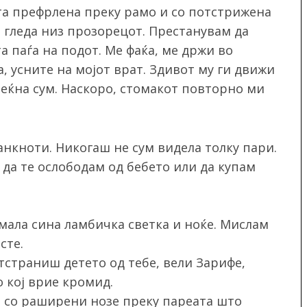
ата префрлена преку рамо и со потстрижена
е гледа низ прозорецот. Престанувам да
а паѓа на подот. Ме фаќа, ме држи во
а, усните на мојот врат. Здивот му ги движи
реќна сум. Наскоро, стомакот повторно ми
Банкноти. Никогаш не сум видела толку пари.
 да те ослободам од бебето или да купам
мала сина ламбичка светка и ноќе. Мислам
сте.
тстраниш детето од тебе, вели Зарифе,
 кој врие кромид.
м со раширени нозе преку пареата што