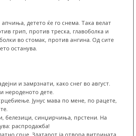
 апчиња, детето ќе го снема. Така велат
тив грип, против треска, главоболка и
болки во стомак, против ангина. Од сите
ето останува.
дејни и замрзнати, како снег во август.
и нероденото дете.
рцебиење. Јунус мава по мене, по рацете,
те.
ки, белезици, синџирчиња, прстени. На
ува: распродажба!
латно срце. Златарот ја отвора витрината,