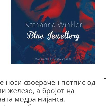
е носи своерачен потпис од
и железо, а бројот на
ната модра нијанса.