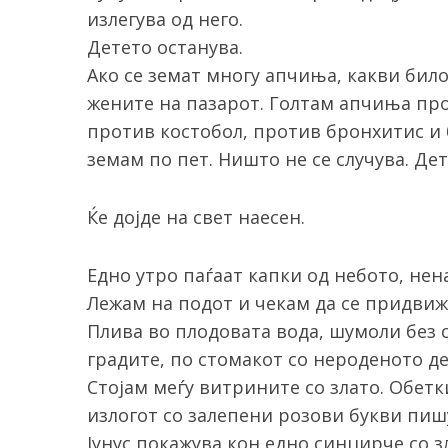
излегува од него.
Детето останува.
Ако се земат многу апчиња, какви било
жените на пазарот. Голтам апчиња про
против костобол, против бронхитис и 
земам по пет. Ништо не се случува. Дет
Ќе дојде на свет наесен.
Едно утро паѓаат капки од небото, нена
Лежам на подот и чекам да се придвиж
Плива во плодовата вода, шумоли без с
градите, по стомакот со нероденото де
Стојам меѓу витрините со злато. Обет
излогот со залепени розови букви пиш
Јунус покажува кон едно синџирче со з