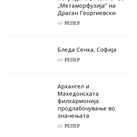
„Метаморфузија“ на
Драган Георгиевски
од
РЕПЕР
Бледа Сенка, Софија
од
РЕПЕР
Архангел и
Македонската
филхармонија:
продлабочување во
значењата
од
РЕПЕР