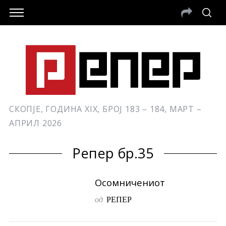
СКОПЈЕ, ГОДИНА XIX, БРОЈ 183 – 184, МАРТ –
АПРИЛ 2026
Репер бр.35
Осомничениот
од
РЕПЕР