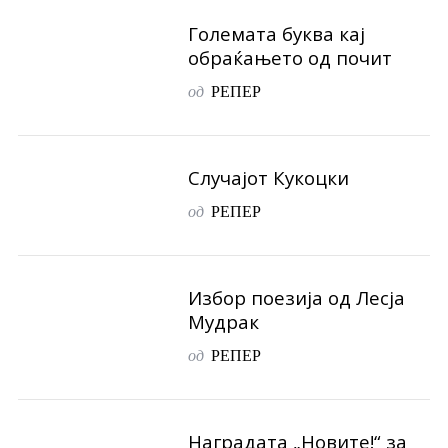
Големата буква кај
обраќањето од почит
од
РЕПЕР
Случајот Кукоцки
од
РЕПЕР
Избор поезија од Лесја
Мудрак
од
РЕПЕР
Наградата „Новите!“ за