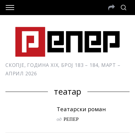
СКОПЈЕ, ГОДИНА XIX, БРОЈ 183 – 184, МАРТ –
АПРИЛ 2026
театар
Театарски роман
од
РЕПЕР