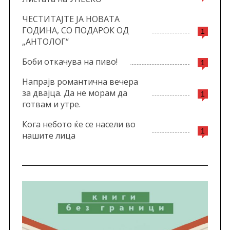
ЧЕСТИТАЈТЕ ЈА НОВАТА
ГОДИНА, СО ПОДАРОК ОД
1
„АНТОЛОГ“
Боби откачува на пиво!
1
Напрајв романтична вечера
за двајца. Да не морам да
1
готвам и утре.
Кога небото ќе се насели во
1
нашите лица